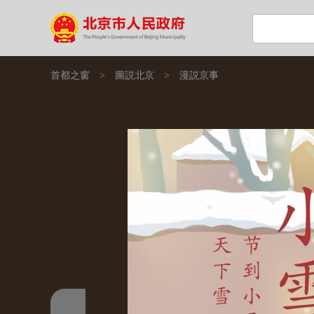
首都之窗
>
圖説北京
>
漫説京事