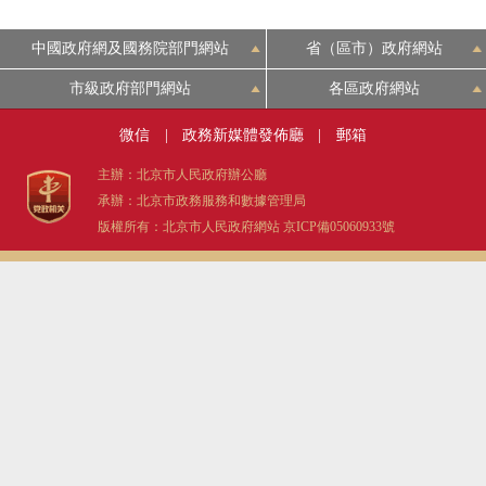
決策公開
專題公開
中國政府網及國務院部門網站
省（區市）政府網站
政務服務
市級政府部門網站
各區政府網站
微信
|
政務新媒體發佈廳
|
郵箱
個人服務
法人服務
部門服務
主辦：北京市人民政府辦公廳
承辦：北京市政務服務和數據管理局
便民服務
利企服務
投資項目
版權所有：北京市人民政府網站
京ICP備05060933號
仲介服務
陽光政務
政民互動
12345網上接訴即辦
我要諮詢
我要建議
參與調查
線上訪談
圖説互動