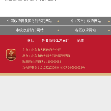
决策公开
专题公开
政务服务
中国政府网及国务院部门网站
省（区市）政府网站
市级政府部门网站
各区政府网站
个人服务
法人服务
部门服务
微信
|
政务新媒体发布厅
|
邮箱
便民服务
利企服务
投资项目
主办：北京市人民政府办公厅
承办：北京市政务服务和数据管理局
中介服务
阳光政务
政府网站标识码：1100000088
京公网安备 11010502039640
京ICP备05060933号
政民互动
12345网上接诉即办
我要咨询
我要建议
参与调查
在线访谈
图说互动