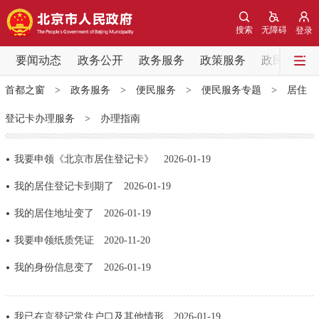
网站地图
搜索
无障碍
登录
要闻动态
要闻动态
政务公开
政务服务
政策服务
政民互动
首都之窗
>
政务服务
>
便民服务
>
便民服务专题
>
居住
党中央精神
国务院信息
中央部委动态
登记卡办理服务
>
办理指南
北京要闻
会议信息
部门动态
我要申领《北京市居住登记卡》
2026-01-19
各区热点
我的居住登记卡到期了
2026-01-19
我的居住地址变了
2026-01-19
政务公开
我要申领纸质凭证
2020-11-20
市领导
机构职能
政策服务
我的身份信息变了
2026-01-19
政策兑现
政策解读
回应关切
我已在京登记常住户口及其他情形
2026-01-19