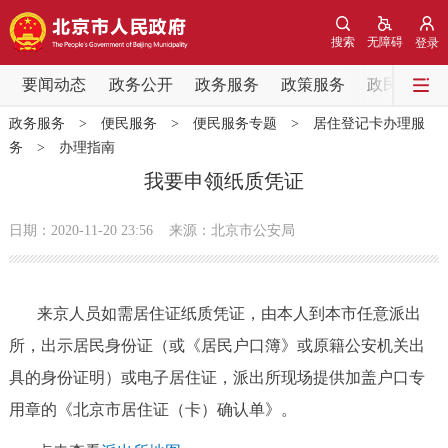
网站地图
搜索
无障碍
登录
要闻动态
要闻动态
政务公开
政务服务
政策服务
政民互动
政务服务
>
便民服务
>
便民服务专题
>
居住登记卡办理服
党中央精神
国务院信息
中央部委动态
务
>
办理指南
我要申领纸质凭证
北京要闻
会议信息
部门动态
日期：2020-11-20 23:56
来源：北京市公安局
各区热点
政务公开
来京人员如需居住证纸质凭证，由本人到本市任意派出
所，出示居民身份证（或《居民户口簿》或原籍公安机关出
市领导
机构职能
政策服务
具的身份证明）或电子居住证，派出所现场提供加盖户口专
用章的《北京市居住证（卡）确认单》。
政策兑现
政策解读
回应关切