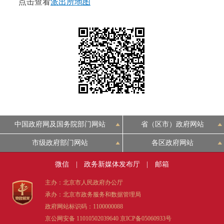
点击查看
派出所地图
决策公开
专题公开
政务服务
个人服务
法人服务
部门服务
便民服务
利企服务
投资项目
中介服务
阳光政务
中国政府网及国务院部门网站
省（区市）政府网站
市级政府部门网站
各区政府网站
政民互动
微信
|
政务新媒体发布厅
|
邮箱
12345网上接诉即办
我要咨询
我要建议
主办：北京市人民政府办公厅
承办：北京市政务服务和数据管理局
参与调查
在线访谈
图说互动
政府网站标识码：1100000088
京公网安备 11010502039640
京ICP备05060933号