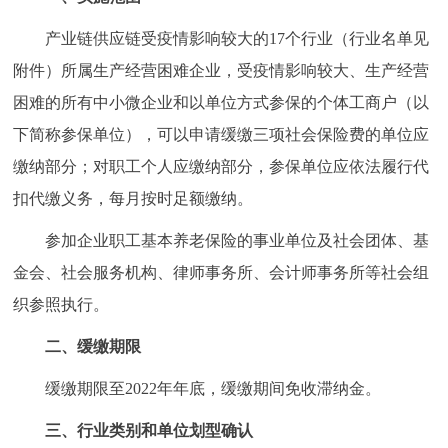
走进北京
产业链供应链受疫情影响较大的17个行业（行业名单见
北京概况
十六区概览
人文北京
附件）所属生产经营困难企业，受疫情影响较大、生产经营
困难的所有中小微企业和以单位方式参保的个体工商户（以
绿色北京
图说北京
视频北京
下简称参保单位），可以申请缓缴三项社会保险费的单位应
缴纳部分；对职工个人应缴纳部分，参保单位应依法履行代
多语种
扣代缴义务，每月按时足额缴纳。
ENGLISH
한국어
日本語
参加企业职工基本养老保险的事业单位及社会团体、基
金会、社会服务机构、律师事务所、会计师事务所等社会组
DEUTSCH
FRANÇAIS
РУССКИЙ ЯЗЫК
织参照执行。
ESPAÑOL
العربية
PORTUGUÊS
二、缓缴期限
缓缴期限至2022年年底，缓缴期间免收滞纳金。
ITALIANO
三、行业类别和单位划型确认