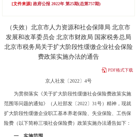
[文件来源]
政府公报 2022年 第25期(总第757期)
决策公开
专题公开
政务服务
（失效）北京市人力资源和社会保障局 北京市
发展和改革委员会 北京市财政局 国家税务总局
个人服务
法人服务
部门服务
北京市税务局关于扩大阶段性缓缴企业社会保险
费政策实施办法的通告
便民服务
利企服务
投资项目
PDF格式下载
中介服务
阳光政务
京人社发〔2022〕4号
政民互动
为贯彻落实《关于扩大阶段性缓缴社会保险费政策实施
范围等问题的通知》（人社部发〔2022〕31号）精神，现就
12345网上接诉即办
我要咨询
我要建议
扩大阶段性缓缴企业职工基本养老保险、失业保险、工伤保
险费（以下简称三项社会保险费）政策实施办法通告如下：
参与调查
在线访谈
图说互动
一、实施范围