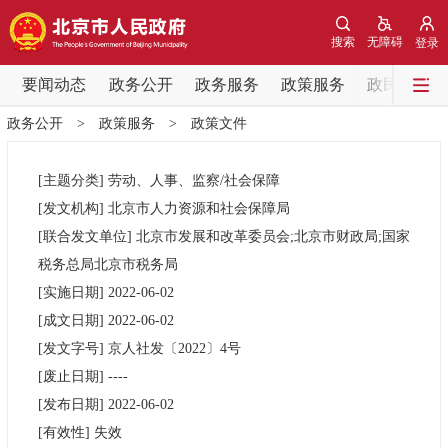
网站地图
搜索
无障碍
登录
要闻动态
要闻动态
政务公开
政务服务
政策服务
政民互动
政务公开
>
政策服务
>
政策文件
党中央精神
国务院信息
中央部委动态
[主题分类]
劳动、人事、监察/社会保障
北京要闻
会议信息
部门动态
[发文机构]
北京市人力资源和社会保障局
[联合发文单位]
北京市发展和改革委员会;北京市财政局;国家
各区热点
税务总局北京市税务局
[实施日期]
2022-06-02
政务公开
[成文日期]
2022-06-02
[发文字号]
京人社发
〔2022〕
4号
市领导
机构职能
政策服务
[废止日期]
----
[发布日期]
2022-06-02
政策兑现
政策解读
回应关切
[有效性]
失效