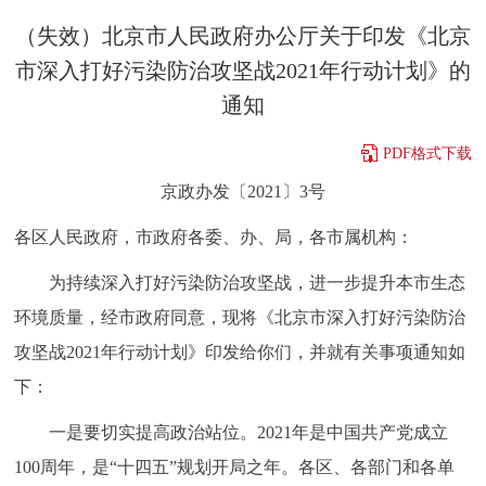
决策公开
专题公开
（失效）北京市人民政府办公厅关于印发《北京
市深入打好污染防治攻坚战2021年行动计划》的
政务服务
通知
个人服务
法人服务
部门服务
PDF格式下载
京政办发〔2021〕3号
便民服务
利企服务
投资项目
各区人民政府，市政府各委、办、局，各市属机构：
中介服务
阳光政务
为持续深入打好污染防治攻坚战，进一步提升本市生态
环境质量，经市政府同意，现将《北京市深入打好污染防治
政民互动
攻坚战2021年行动计划》印发给你们，并就有关事项通知如
12345网上接诉即办
我要咨询
我要建议
下：
一是要切实提高政治站位。2021年是中国共产党成立
参与调查
在线访谈
图说互动
100周年，是“十四五”规划开局之年。各区、各部门和各单