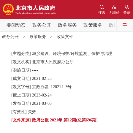
网站地图
搜索
无障碍
登录
要闻动态
要闻动态
政务公开
政务服务
政策服务
政民互动
政务公开
>
政策服务
>
政策文件
党中央精神
国务院信息
中央部委动态
[主题分类]
城乡建设、环境保护/环境监测、保护与治理
北京要闻
会议信息
部门动态
[发文机构]
北京市人民政府办公厅
[实施日期]
----
各区热点
[成文日期]
2021-02-23
[发文字号]
京政办发
〔2021〕
3号
政务公开
[废止日期]
2023-02-24
[发布日期]
2021-03-03
市领导
机构职能
政策服务
[有效性]
失效
[文件来源]
政府公报 2021年 第12期(总第696期)
政策兑现
政策解读
回应关切