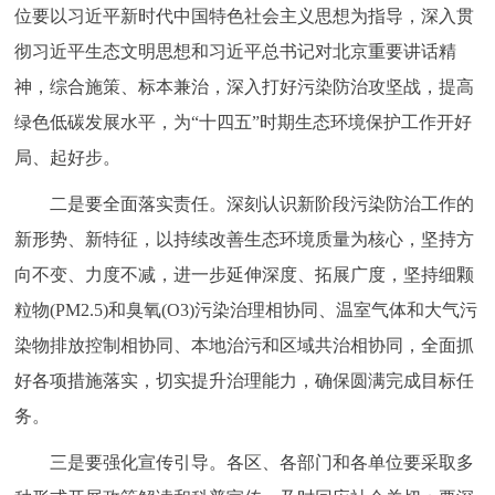
走进北京
位要以习近平新时代中国特色社会主义思想为指导，深入贯
彻习近平生态文明思想和习近平总书记对北京重要讲话精
北京概况
十六区概览
人文北京
神，综合施策、标本兼治，深入打好污染防治攻坚战，提高
绿色低碳发展水平，为“十四五”时期生态环境保护工作开好
绿色北京
图说北京
视频北京
局、起好步。
多语种
二是要全面落实责任。深刻认识新阶段污染防治工作的
新形势、新特征，以持续改善生态环境质量为核心，坚持方
ENGLISH
한국어
日本語
向不变、力度不减，进一步延伸深度、拓展广度，坚持细颗
粒物(PM2.5)和臭氧(O3)污染治理相协同、温室气体和大气污
DEUTSCH
FRANÇAIS
РУССКИЙ ЯЗЫК
染物排放控制相协同、本地治污和区域共治相协同，全面抓
ESPAÑOL
العربية
PORTUGUÊS
好各项措施落实，切实提升治理能力，确保圆满完成目标任
务。
ITALIANO
三是要强化宣传引导。各区、各部门和各单位要采取多