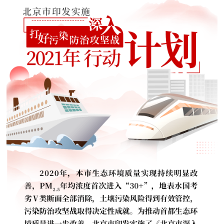
决策公开
专题公开
政务服务
个人服务
法人服务
部门服务
便民服务
利企服务
投资项目
中介服务
阳光政务
政民互动
12345网上接诉即办
我要咨询
我要建议
参与调查
在线访谈
图说互动