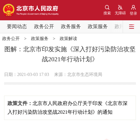
网站地图
搜索
无障碍
登录
要闻动态
要闻动态
政务公开
政务服务
政策服务
政民互动
政务公开
>
政策服务
>
政策解读
党中央精神
国务院信息
中央部委动态
图解：北京市印发实施《深入打好污染防治攻坚
战2021年行动计划》
北京要闻
会议信息
部门动态
日期：2021-03-03 17:03
来源：北京市生态环境局
各区热点
政务公开
政策文件：
北京市人民政府办公厅关于印发《北京市深
市领导
机构职能
政策服务
入打好污染防治攻坚战2021年行动计划》的通知
政策兑现
政策解读
回应关切