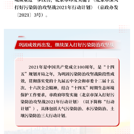
走进北京
北京概况
十六区概览
人文北京
绿色北京
图说北京
视频北京
多语种
ENGLISH
한국어
日本語
DEUTSCH
FRANÇAIS
РУССКИЙ ЯЗЫК
ESPAÑOL
العربية
PORTUGUÊS
ITALIANO