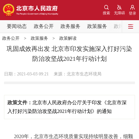
网站地图
搜索
无障碍
登录
要闻动态
要闻动态
政务公开
政务服务
政策服务
政民互动
政务公开
>
政策服务
>
政策解读
党中央精神
国务院信息
中央部委动态
巩固成效再出发 北京市印发实施深入打好污染
防治攻坚战2021年行动计划
北京要闻
会议信息
部门动态
日期：2021-03-03 09:21
来源：北京市生态环境局
各区热点
政务公开
政策文件：
北京市人民政府办公厅关于印发《北京市深
市领导
机构职能
政策服务
入打好污染防治攻坚战2021年行动计划》的通知
政策兑现
政策解读
回应关切
2020年，北京市生态环境质量实现持续明显改善，细颗