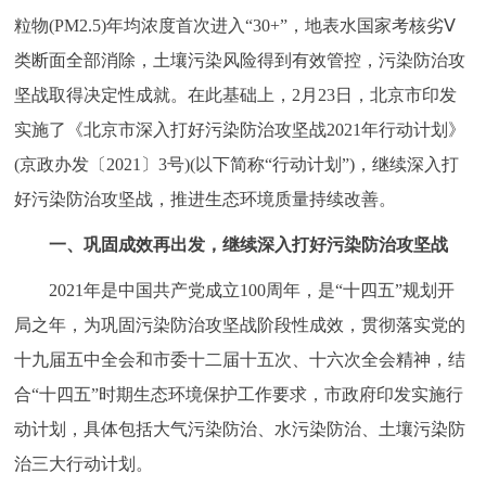
粒物(PM2.5)年均浓度首次进入“30+”，地表水国家考核劣Ⅴ
决策公开
专题公开
类断面全部消除，土壤污染风险得到有效管控，污染防治攻
政务服务
坚战取得决定性成就。在此基础上，2月23日，北京市印发
实施了《北京市深入打好污染防治攻坚战2021年行动计划》
个人服务
法人服务
部门服务
(京政办发〔2021〕3号)(以下简称“行动计划”)，继续深入打
好污染防治攻坚战，推进生态环境质量持续改善。
便民服务
利企服务
投资项目
一、
巩固成效再出发，继续深入打好污染防治攻坚战
中介服务
阳光政务
2021年是中国共产党成立100周年，是“十四五”规划开
政民互动
局之年，为巩固污染防治攻坚战阶段性成效，贯彻落实党的
十九届五中全会和市委十二届十五次、十六次全会精神，结
12345网上接诉即办
我要咨询
我要建议
合“十四五”时期生态环境保护工作要求，市政府印发实施行
动计划，具体包括大气污染防治、水污染防治、土壤污染防
参与调查
在线访谈
图说互动
治三大行动计划。