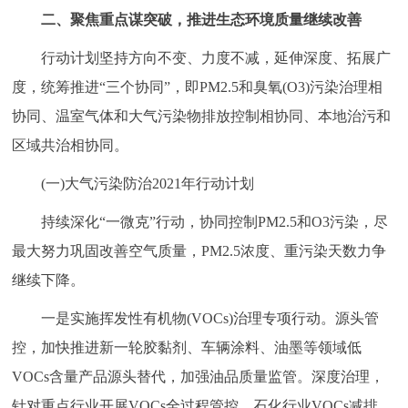
走进北京
二、
聚焦重点谋突破，推进生态环境质量继续改善
北京概况
十六区概览
人文北京
行动计划坚持方向不变、力度不减，延伸深度、拓展广
度，统筹推进“三个协同”，即PM2.5和臭氧(O3)污染治理相
绿色北京
图说北京
视频北京
协同、温室气体和大气污染物排放控制相协同、本地治污和
区域共治相协同。
多语种
(一)大气污染防治2021年行动计划
ENGLISH
한국어
日本語
持续深化“一微克”行动，协同控制PM2.5和O3污染，尽
最大努力巩固改善空气质量，PM2.5浓度、重污染天数力争
DEUTSCH
FRANÇAIS
РУССКИЙ ЯЗЫК
继续下降。
ESPAÑOL
العربية
PORTUGUÊS
一是实施挥发性有机物(VOCs)治理专项行动。源头管
控，加快推进新一轮胶黏剂、车辆涂料、油墨等领域低
ITALIANO
VOCs含量产品源头替代，加强油品质量监管。深度治理，
针对重点行业开展VOCs全过程管控，石化行业VOCs减排