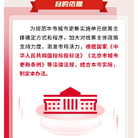
走进北京
北京概况
十六区概览
人文北京
绿色北京
图说北京
视频北京
多语种
ENGLISH
한국어
日本語
DEUTSCH
FRANÇAIS
РУССКИЙ ЯЗЫК
ESPAÑOL
العربية
PORTUGUÊS
ITALIANO