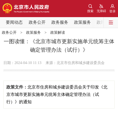
网站地图
搜索
无障碍
登录
要闻动态
要闻动态
政务公开
政务服务
政策服务
政民互动
政务公开
>
政策服务
>
政策解读
党中央精神
国务院信息
中央部委动态
一图读懂：《北京市城市更新实施单元统筹主体
确定管理办法（试行）》
北京要闻
会议信息
部门动态
日期：2024-04-10 11:13
来源：北京市住房和城乡建设委员会
各区热点
政务公开
政策文件：
北京市住房和城乡建设委员会关于印发《北
市领导
机构职能
政策服务
京市城市更新实施单元统筹主体确定管理办法（试
行）》的通知
政策兑现
政策解读
回应关切