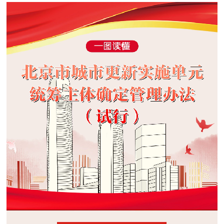
决策公开
专题公开
政务服务
个人服务
法人服务
部门服务
便民服务
利企服务
投资项目
中介服务
阳光政务
政民互动
12345网上接诉即办
我要咨询
我要建议
参与调查
在线访谈
图说互动