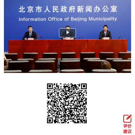
决策公开
专题公开
政务服务
个人服务
法人服务
部门服务
便民服务
利企服务
投资项目
中介服务
阳光政务
政民互动
12345网上接诉即办
我要咨询
我要建议
参与调查
在线访谈
图说互动
评价
建议