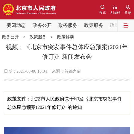
网站地图
搜索
无障碍
登录
要闻动态
要闻动态
政务公开
政务服务
政策服务
政民互动
政务公开
>
政策服务
>
政策解读
党中央精神
国务院信息
中央部委动态
视频：《北京市突发事件总体应急预案(2021年
修订)》新闻发布会
北京要闻
会议信息
部门动态
日期：2021-08-06 16:04
来源：首都之窗
各区热点
政务公开
政策文件：
北京市人民政府关于印发《北京市突发事件
市领导
机构职能
政策服务
总体应急预案(2021年修订)》的通知
政策兑现
政策解读
回应关切