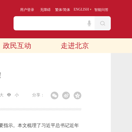
/
ENGLISH
用户登录
无障碍
繁体
简体
智能问答
政民互动
走进北京
！
大
中
小
分享：
重要指示。本文梳理了习近平总书记近年