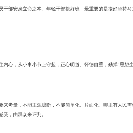
干部安身立命之本。年轻干部接好班，最重要的是接好坚持马
。
心，从小事小节上守起，正心明道、怀德自重，勤掸“思想尘”、
来考量，不能主观臆断，不能简单化、片面化。哪里有人民需
感受，由群众来评判。