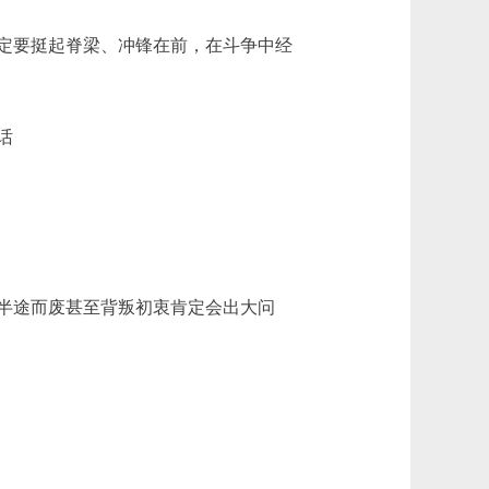
定要挺起脊梁、冲锋在前，在斗争中经
话
半途而废甚至背叛初衷肯定会出大问