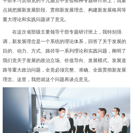
干部学习贯彻党的十九届五中全会精神专题研讨班上，我重
走进北京
点就把握新发展阶段、贯彻新发展理念、构建新发展格局等
北京概况
十六区概览
人文北京
重大理论和实践问题讲了意见。
在这次省部级主要领导干部专题研讨班上，我特别强
绿色北京
图说北京
视频北京
调，新发展理念是一个系统的理论体系，回答了关于发展的
多语种
目的、动力、方式、路径等一系列理论和实践问题，阐明了
我们党关于发展的政治立场、价值导向、发展模式、发展道
ENGLISH
한국어
日本語
路等重大政治问题，全党必须完整、准确、全面贯彻新发展
理念。这里，我想就这个问题再谈点意见。
DEUTSCH
FRANÇAIS
РУССКИЙ ЯЗЫК
ESPAÑOL
العربية
PORTUGUÊS
ITALIANO