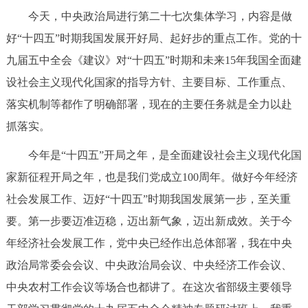
今天，中央政治局进行第二十七次集体学习，内容是做
决策公开
专题公开
好“十四五”时期我国发展开好局、起好步的重点工作。党的十
政务服务
九届五中全会《建议》对“十四五”时期和未来15年我国全面建
设社会主义现代化国家的指导方针、主要目标、工作重点、
个人服务
法人服务
部门服务
落实机制等都作了明确部署，现在的主要任务就是全力以赴
抓落实。
便民服务
利企服务
投资项目
今年是“十四五”开局之年，是全面建设社会主义现代化国
中介服务
阳光政务
家新征程开局之年，也是我们党成立100周年。做好今年经济
社会发展工作、迈好“十四五”时期我国发展第一步，至关重
政民互动
要。第一步要迈准迈稳，迈出新气象，迈出新成效。关于今
12345网上接诉即办
我要咨询
我要建议
年经济社会发展工作，党中央已经作出总体部署，我在中央
政治局常委会会议、中央政治局会议、中央经济工作会议、
参与调查
在线访谈
图说互动
中央农村工作会议等场合也都讲了。在这次省部级主要领导