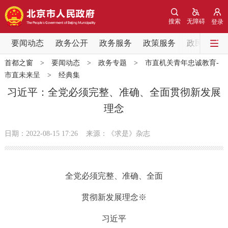
网站地图
搜索
无障碍
登录
要闻动态
要闻动态
政务公开
政务服务
政策服务
政民互动
首都之窗
>
要闻动态
>
政务专题
>
市直机关青年忠诚教育-
党中央精神
国务院信息
中央部委动态
市直未来呈
>
经典集
习近平：全党必须完整、准确、全面贯彻新发展
北京要闻
会议信息
部门动态
理念
各区热点
日期：2022-08-15 17:26
来源：《求是》杂志
政务公开
全党必须完整、准确、全面
市领导
机构职能
政策服务
贯彻新发展理念※
政策兑现
政策解读
回应关切
习近平