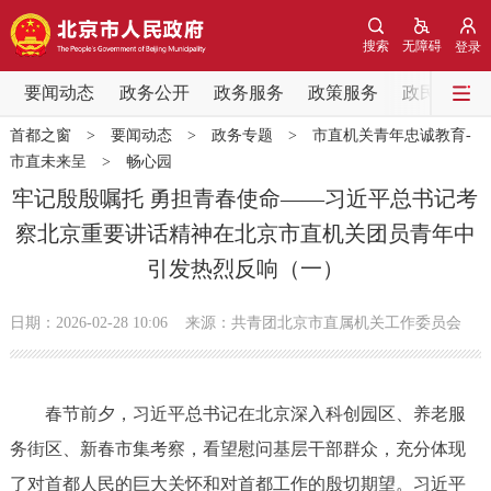
网站地图
搜索
无障碍
登录
要闻动态
要闻动态
政务公开
政务服务
政策服务
政民互动
首都之窗
>
要闻动态
>
政务专题
>
市直机关青年忠诚教育-
党中央精神
国务院信息
中央部委动态
市直未来呈
>
畅心园
牢记殷殷嘱托 勇担青春使命——习近平总书记考
北京要闻
会议信息
部门动态
察北京重要讲话精神在北京市直机关团员青年中
引发热烈反响（一）
各区热点
日期：2026-02-28 10:06
来源：共青团北京市直属机关工作委员会
政务公开
市领导
机构职能
政策服务
春节前夕，习近平总书记在北京深入科创园区、养老服
务街区、新春市集考察，看望慰问基层干部群众，充分体现
政策兑现
政策解读
回应关切
了对首都人民的巨大关怀和对首都工作的殷切期望。习近平