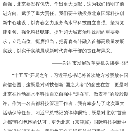
走进北京
自强，北京要发挥优势、作出更大贡献，这为我们指明了前
进方向、赋予了重大责任。我们要主动投身北京国际科技创
北京概况
十六区概览
人文北京
新中心建设，以青春之力服务高水平科技自立自强。坚持党
建引领、强化科技赋能、提升超大城市治理效能的重要要
绿色北京
图说北京
视频北京
求，立足岗位、挺膺担当，把青春奋斗融入首都高质量发展
多语种
实践，以实干实绩展现新时代青年干部的责任与风采。
——关达 市发展改革委机关团委书记
ENGLISH
한국어
日本語
“十五五”开局之年，习近平总书记将首次地方考察放在国
DEUTSCH
FRANÇAIS
РУССКИЙ ЯЗЫК
家信创园，这既是对科技创新“国之大者”的念兹在兹，更是对
北京在推动高水平科技自立自强中“走在前、做表率”的殷殷期
ESPAÑOL
العربية
PORTUGUÊS
许。作为一名首都科技管理工作者，我有幸参与了此次重大
活动保障任务。习近平总书记的谆谆嘱托，既是对北京“首善
ITALIANO
之都”科创氛围的认可，更为北京（京津冀）国际科技创新中