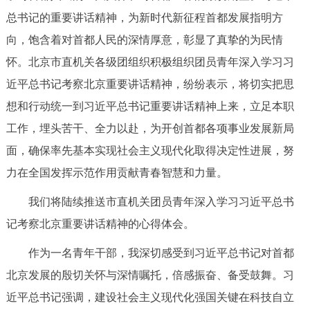
总书记的重要讲话精神，为新时代新征程首都发展指明方
决策公开
专题公开
向，饱含着对首都人民的深情厚意，彰显了真挚的为民情
政务服务
怀。北京市直机关各级团组织积极组织团员青年深入学习习
近平总书记考察北京重要讲话精神，纷纷表示，将切实把思
个人服务
法人服务
部门服务
想和行动统一到习近平总书记重要讲话精神上来，立足本职
工作，埋头苦干、全力以赴，为开创首都各项事业发展新局
便民服务
利企服务
投资项目
面，确保率先基本实现社会主义现代化取得决定性进展，努
中介服务
阳光政务
力在全国发挥示范作用贡献青春智慧和力量。
我们将陆续推送市直机关团员青年深入学习习近平总书
政民互动
记考察北京重要讲话精神的心得体会。
12345网上接诉即办
我要咨询
我要建议
作为一名青年干部，我深切感受到习近平总书记对首都
北京发展的殷切关怀与深情嘱托，倍感振奋、备受鼓舞。习
参与调查
在线访谈
图说互动
近平总书记强调，建设社会主义现代化强国关键在科技自立