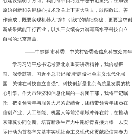
心建设指明了方向。我们将不负习近平总书记重托，在加强
回到顶部
原始创新和关键核心技术攻关上下更大功夫，敢闯敢试、善
作善成，既要实现机器人“穿针引线”的精细突破，更要追求创
新成果赋能千行百业，以实干实绩奋力谱写高水平科技自立
自强的北京篇章。
——牛超群 市科委、中关村管委会信息科技处青年
学习习近平总书记考察北京重要讲话精神，我倍感振
奋、深受鼓舞。习近平总书记强调“建设社会主义现代化强
国，关键在科技自立自强”。科技创新是北京高质量发展的核
心引擎。作为市经济和信息化局的一名团干部，我将牢记嘱
托，把引领青年与服务大局紧密结合，团结带领青年团员在
信创产业、人工智能、机器人等前沿领域冲锋在前，在推动
京津冀协同创新、培育新质生产力中跑好青春接力棒，以实
际行动为首都率先基本实现社会主义现代化贡献经信青春力