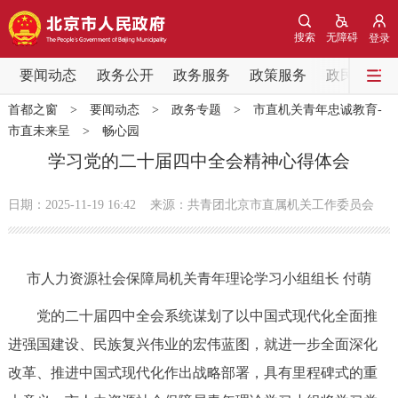
网站地图
搜索
无障碍
登录
要闻动态
要闻动态
政务公开
政务服务
政策服务
政民互动
首都之窗
>
要闻动态
>
政务专题
>
市直机关青年忠诚教育-
党中央精神
国务院信息
中央部委动态
市直未来呈
>
畅心园
学习党的二十届四中全会精神心得体会
北京要闻
会议信息
部门动态
日期：2025-11-19 16:42
来源：共青团北京市直属机关工作委员会
各区热点
政务公开
市人力资源社会保障局机关青年理论学习小组组长 付萌
市领导
机构职能
政策服务
党的二十届四中全会系统谋划了以中国式现代化全面推
进强国建设、民族复兴伟业的宏伟蓝图，就进一步全面深化
政策兑现
政策解读
回应关切
改革、推进中国式现代化作出战略部署，具有里程碑式的重