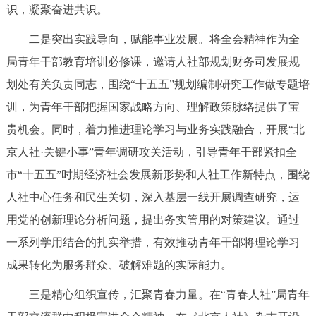
走进北京
识，凝聚奋进共识。
二是突出实践导向，赋能事业发展。将全会精神作为全
北京概况
十六区概览
人文北京
局青年干部教育培训必修课，邀请人社部规划财务司发展规
划处有关负责同志，围绕“十五五”规划编制研究工作做专题培
绿色北京
图说北京
视频北京
训，为青年干部把握国家战略方向、理解政策脉络提供了宝
多语种
贵机会。同时，着力推进理论学习与业务实践融合，开展“北
京人社·关键小事”青年调研攻关活动，引导青年干部紧扣全
ENGLISH
한국어
日本語
市“十五五”时期经济社会发展新形势和人社工作新特点，围绕
人社中心任务和民生关切，深入基层一线开展调查研究，运
DEUTSCH
FRANÇAIS
РУССКИЙ ЯЗЫК
用党的创新理论分析问题，提出务实管用的对策建议。通过
ESPAÑOL
العربية
PORTUGUÊS
一系列学用结合的扎实举措，有效推动青年干部将理论学习
成果转化为服务群众、破解难题的实际能力。
ITALIANO
三是精心组织宣传，汇聚青春力量。在“青春人社”局青年