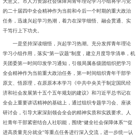
大意义。市人力资源社会保障局青年理论学习小组将学习党
决策公开
专题公开
的二十届四中全会精神作为当前和今后一个时期的重大政治
任务，迅速兴起学习热潮，着力在深学细悟、融会贯通、实
政务服务
干笃行上下功夫。
个人服务
法人服务
部门服务
一是坚持深读细悟，兴起学习热潮。充分发挥青年理论
学习小组作用，落实“第一议题”制度，建立月度导学清单，机
便民服务
利企服务
投资项目
关团委第一时间印发学习通知，引领局属各级团组织把学习
全会精神作为当前重大政治任务，第一时间组织青年干部学
中介服务
阳光政务
原文、悟原理，在原原本本学习《中共中央关于制定国民经
政民互动
济和社会发展第十五个五年规划的建议》和习近平总书记在
全会上重要讲话精神的基础上，通过组织专题学习会、座谈
12345网上接诉即办
我要咨询
我要建议
研讨会，引导大家深刻领会全会的精神实质和实践要求。人
社青年干部紧密结合人社职能，围绕“健全社会保障体系”“促
参与调查
在线访谈
图说互动
进高质量充分就业”等重点任务进行深入交流，进一步统一认