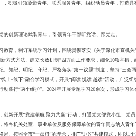
”），积极引领凝聚青年、联系服务青年、组织动员青年，打造具
的创新理论武装青年，引领青年干部听党话、跟党走。
教育，制订系统学习计划，围绕贯彻落实《关于深化市直机关
创新方式方法、建立长效机制”四方面工作要求，细化10项举措
、知纪、明纪、守纪。严格落实“第一议题”制度，坚持“三会两
线上+线下”融合学习模式，开展“阅读 悦读 越读”活动，广泛
动践行“两个维护”。2024年开展专题学习20余次，形成学习
新开展“党建领航 聚力共赢”行动，打通党支部党小组、党员
，将各机关处室、事业单位及服务保障单位的青年同志纳入青年工
局。按照全市“一盘棋”的理念，推广“1+N”共建模式，即以1