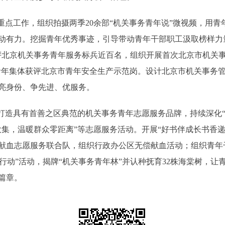
点工作，组织拍摄两季20余部“机关事务青年说”微视频，用青
动有力。挖掘青年优秀事迹，引导带动青年干部职工汲取榜样力量
评北京机关事务青年服务标兵近百名，组织开展首次北京市机关事
个青年集体获评北京市青年安全生产示范岗。设计北京市机关事务
亮身份、争先进、优服务。
造具有首善之区典范的机关事务青年志愿服务品牌，持续深化“
集，温暖群众零距离”等志愿服务活动。开展“好书伴成长书香递
献血志愿服务联合队，组织行政办公区无偿献血活动；组织青年
春行动”活动，揭牌“机关事务青年林”并认种抚育32株海棠树，让
篇章。