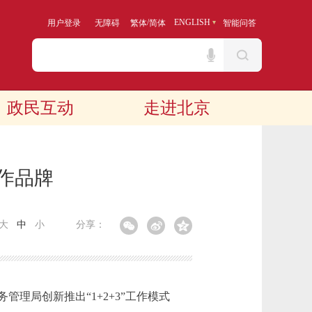
/
ENGLISH
用户登录
无障碍
繁体
简体
智能问答
政民互动
走进北京
工作品牌
大
中
小
分享：
局创新推出“1+2+3”工作模式