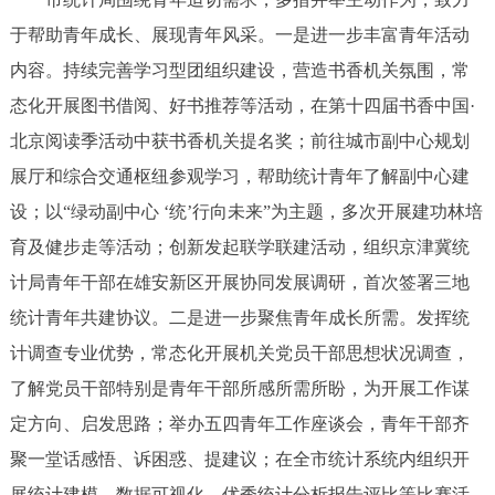
回到顶部
于帮助青年成长、展现青年风采。一是进一步丰富青年活动
内容。持续完善学习型团组织建设，营造书香机关氛围，常
态化开展图书借阅、好书推荐等活动，在第十四届书香中国·
北京阅读季活动中获书香机关提名奖；前往城市副中心规划
展厅和综合交通枢纽参观学习，帮助统计青年了解副中心建
设；以“绿动副中心 ‘统’行向未来”为主题，多次开展建功林培
育及健步走等活动；创新发起联学联建活动，组织京津冀统
计局青年干部在雄安新区开展协同发展调研，首次签署三地
统计青年共建协议。二是进一步聚焦青年成长所需。发挥统
计调查专业优势，常态化开展机关党员干部思想状况调查，
了解党员干部特别是青年干部所感所需所盼，为开展工作谋
定方向、启发思路；举办五四青年工作座谈会，青年干部齐
聚一堂话感悟、诉困惑、提建议；在全市统计系统内组织开
展统计建模、数据可视化、优秀统计分析报告评比等比赛活