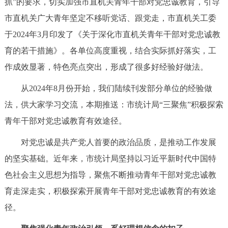
抓”的要求，切实加强市直机关青年干部对党忠诚教育，引导
决策公开
专题公开
市直机关广大青年坚定不移听党话、跟党走，市直机关工委
于2024年3月印发了《关于深化市直机关青年干部对党忠诚教
政务服务
育的若干措施》。各单位高度重视，结合实际抓好落实，工
个人服务
法人服务
部门服务
作成效显著，特色亮点突出，形成了很多好经验好做法。
从2024年8月份开始，我们陆续刊发部分单位的经验做
便民服务
利企服务
投资项目
法，供大家学习交流，本期推送：市统计局“三聚焦”积极探索
青年干部对党忠诚教育有效途径。
中介服务
阳光政务
对党忠诚是共产党人首要的政治品质，是推动工作发展
政民互动
的坚实基础。近年来，市统计局坚持以习近平新时代中国特
色社会主义思想为指导，聚焦不断推动青年干部对党忠诚教
12345网上接诉即办
我要咨询
我要建议
育走深走实，积极探索开展青年干部对党忠诚教育的有效途
径。
参与调查
在线访谈
图说互动