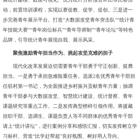
动，前置培训课程，实现以赛促教、促学、促创。三是进一
步完善青年展示平台。打造“大数据攻坚青年突击队”“统计青
年技能大赛”“青年岗位标兵”“青年导师制”“青年论坛”等特色
品牌，引导统计青年展现自我、展示风采。
聚焦激励青年担当作为、挑起攻坚克难的担子
现代化改革发展迫切需要青年干部勇于守正创新、挺膺
担当。一是勇于承担急难险重任务。选派2名优秀青年干部担
任驻村第一书记，为全面推进乡村振兴贡献青年力量；抽调
青年干部参与大数据攻坚、智慧统计建设、统计督察、青年
课题研究等重点工作。二是发挥典型榜样引领作用。将援藏
挂职干部、选调生、课题负责人等不同群体的优秀青年干部
请上“统计讲坛”，进行案例分享和感悟汇报，切实发挥树立学
习标杆、营造“比学赶帮超”良好氛围、树好用人导向。