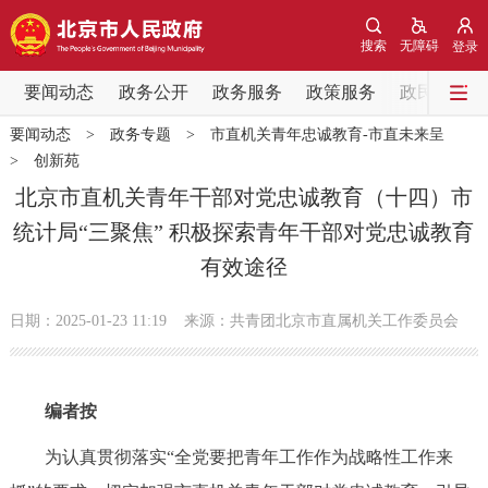
网站地图
搜索
无障碍
登录
要闻动态
要闻动态
政务公开
政务服务
政策服务
政民互动
要闻动态
>
政务专题
>
市直机关青年忠诚教育-市直未来呈
党中央精神
国务院信息
中央部委动态
>
创新苑
北京市直机关青年干部对党忠诚教育（十四）市
北京要闻
会议信息
部门动态
统计局“三聚焦” 积极探索青年干部对党忠诚教育
有效途径
各区热点
日期：2025-01-23 11:19
来源：共青团北京市直属机关工作委员会
政务公开
市领导
机构职能
政策服务
编者按
政策兑现
政策解读
回应关切
为认真贯彻落实“全党要把青年工作作为战略性工作来