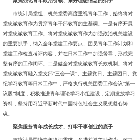
聚焦强化青年政治引领、系好理想信念的扣子
走进北京
市统计局党组、机关党委高度重视青年工作，始终将对
北京概况
十六区概览
人文北京
党忠诚教育作为贯穿青年干部教育的主基调。一是有序开展
对党忠诚教育工作。将对党忠诚教育作为加强政治机关建设
绿色北京
图说北京
视频北京
的重要抓手，纳入全年党建工作要点、团员青年工作计划和
多语种
党建工作检查考评内容，并在日常工作中加强督导，形成完
整有序的工作闭环。二是健全对党忠诚教育长效机制。将对
ENGLISH
한국어
日本語
党忠诚教育融入党支部“三会一课”、主题党日、主题团日、党
纪学习教育等日常工作中，严格执行机关团委工作会议“第一
DEUTSCH
FRANÇAIS
РУССКИЙ ЯЗЫК
议题”制度，积极推进青年理论学习小组建设，定期发放学习
资料，坚持用习近平新时代中国特色社会主义思想凝心铸
ESPAÑOL
العربية
PORTUGUÊS
魂。
ITALIANO
聚焦服务青年成长成才、打牢干事创业的底子
市统计局围绕青年迫切需求，多措并举主动作为，致力