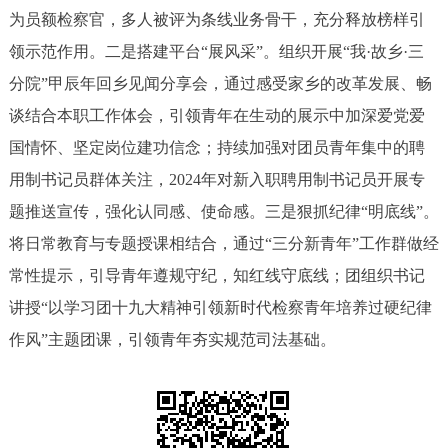
为员额检察官，多人被评为条线业务骨干，充分释放榜样引
领示范作用。二是搭建平台“展风采”。组织开展“我·故乡·三
分院”甲辰年回乡见闻分享会，通过感受家乡的改革发展、畅
谈结合本职工作体会，引领青年在生动的展示中加深爱党爱
国情怀、坚定岗位建功信念；持续加强对团员青年集中的聘
用制书记员群体关注，2024年对新入职聘用制书记员开展专
题推送宣传，强化认同感、使命感。三是狠抓纪律“明底线”。
将日常教育与专题授课相结合，通过“三分新青年”工作群做经
常性提示，引导青年遵规守纪，知红线守底线；团组织书记
讲授“以学习团十九大精神引领新时代检察青年培养过硬纪律
作风”主题团课，引领青年夯实规范司法基础。