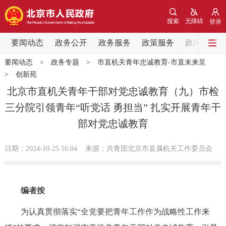
网站地图
搜索
无障碍
登录
要闻动态
要闻动态
政务公开
政务服务
政策服务
政民互动
要闻动态
>
政务专题
>
市直机关青年忠诚教育-市直未来呈
党中央精神
国务院信息
中央部委动态
>
创新苑
北京市直机关青年干部对党忠诚教育（九）市检
北京要闻
会议信息
部门动态
三分院引领青年“听党话 勇担当” 扎实开展青年干
部对党忠诚教育
各区热点
日期：2024-10-25 16:04
来源：共青团北京市直属机关工作委员会
政务公开
市领导
机构职能
政策服务
编者按
政策兑现
政策解读
回应关切
为认真贯彻落实“全党要把青年工作作为战略性工作来