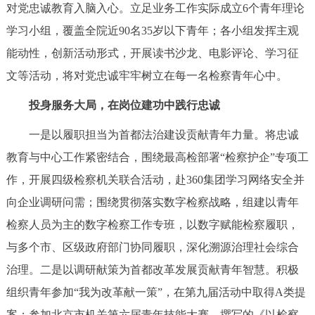
对党忠诚教育入脑入心。立足业务工作实际成立6个青年理论
回到顶部
学习小组，覆盖全院近90名35岁以下青年；各小组发挥主观
能动性，创新活动形式，开展读书沙龙、电影评论、学习征
文等活动，将对党忠诚牢牢树立在每一名检察青年心中。
投身服务大局，在岗位建功中践行忠诚
一是以履职担当为首都法治建设贡献青年力量。将忠诚
教育与中心工作紧密结合，围绕最高检部署“检察护企”专项工
作，开展四级检察机关联合活动，赴360集团学习网络安全并
向企业调研问需；围绕贯彻落实数字检察战略，组建以青年
检察人员为主的数字检察工作专班，以数字赋能检察履职，
与多个市、区级政府部门协同履职，深化溯源治理社会综合
治理。二是以调研献策为首都改革发展贡献青年智慧。积极
组织青年参加“我为改革献一策”，在第九届活动中取得A类提
案；参加北京市机关第六届青年技能大赛，撰写的《以检察