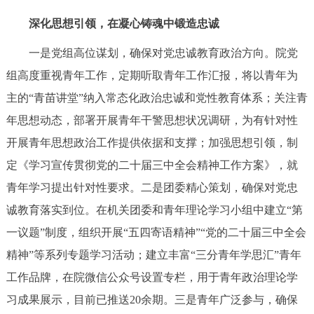
走进北京
深化思想引领，在凝心铸魂中锻造忠诚
北京概况
十六区概览
人文北京
一是党组高位谋划，确保对党忠诚教育政治方向。院党
组高度重视青年工作，定期听取青年工作汇报，将以青年为
绿色北京
图说北京
视频北京
主的“青苗讲堂”纳入常态化政治忠诚和党性教育体系；关注青
多语种
年思想动态，部署开展青年干警思想状况调研，为有针对性
开展青年思想政治工作提供依据和支撑；加强思想引领，制
ENGLISH
한국어
日本語
定《学习宣传贯彻党的二十届三中全会精神工作方案》，就
青年学习提出针对性要求。二是团委精心策划，确保对党忠
DEUTSCH
FRANÇAIS
РУССКИЙ ЯЗЫК
诚教育落实到位。在机关团委和青年理论学习小组中建立“第
一议题”制度，组织开展“五四寄语精神”“党的二十届三中全会
ESPAÑOL
العربية
PORTUGUÊS
精神”等系列专题学习活动；建立丰富“三分青年学思汇”青年
工作品牌，在院微信公众号设置专栏，用于青年政治理论学
ITALIANO
习成果展示，目前已推送20余期。三是青年广泛参与，确保