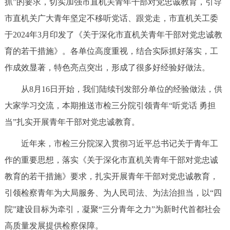
抓”的要求，切实加强市直机关青年干部对党忠诚教育，引导
决策公开
专题公开
市直机关广大青年坚定不移听党话、跟党走，市直机关工委
于2024年3月印发了《关于深化市直机关青年干部对党忠诚教
政务服务
育的若干措施》。各单位高度重视，结合实际抓好落实，工
个人服务
法人服务
部门服务
作成效显著，特色亮点突出，形成了很多好经验好做法。
从8月16日开始，我们陆续刊发部分单位的经验做法，供
便民服务
利企服务
投资项目
大家学习交流，本期推送市检三分院引领青年“听党话 勇担
当”扎实开展青年干部对党忠诚教育。
中介服务
阳光政务
近年来，市检三分院深入贯彻习近平总书记关于青年工
政民互动
作的重要思想，落实《关于深化市直机关青年干部对党忠诚
教育的若干措施》要求，扎实开展青年干部对党忠诚教育，
12345网上接诉即办
我要咨询
我要建议
引领检察青年为大局服务、为人民司法、为法治担当，以“四
院”建设目标为牵引，凝聚“三分青年之力”为新时代首都社会
参与调查
在线访谈
图说互动
高质量发展提供检察保障。