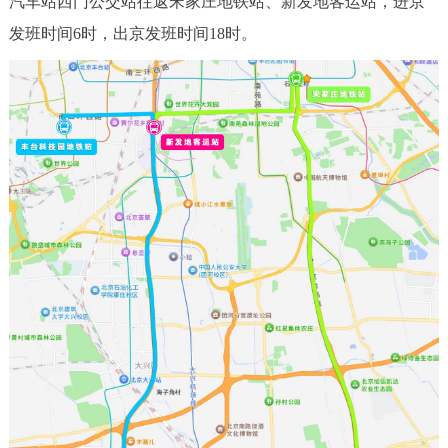
汽车站西门公交站往返宋家庄地铁站、新发地客运站，进京
走进北京
发班时间6时，出京发班时间18时。
北京概况
十六区概览
人文北京
绿色北京
图说北京
视频北京
多语种
ENGLISH
한국어
日本語
DEUTSCH
FRANÇAIS
РУССКИЙ ЯЗЫК
ESPAÑOL
العربية
PORTUGUÊS
ITALIANO