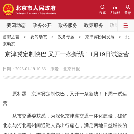
网站地图
搜索
无障碍
登录
要闻动态
要闻动态
政务公开
政务服务
政策服务
政民互动
首都之窗
>
要闻动态
>
政务专题
>
京津冀协同发展
>
北
党中央精神
国务院信息
中央部委动态
京动态
京津冀定制快巴 又开一条新线！1月19日试运营
北京要闻
会议信息
部门动态
日期：2026-01-19 10:33
来源：北京日报
各区热点
政务公开
原标题：京津冀定制快巴，又开一条新线！下周一试运
营
市领导
机构职能
政策服务
从市交通委获悉，为深化京津冀交通一体化建设，破解
政策兑现
政策解读
回应关切
北京与河北霸州间通勤人员出行痛点，满足两地日益增长的