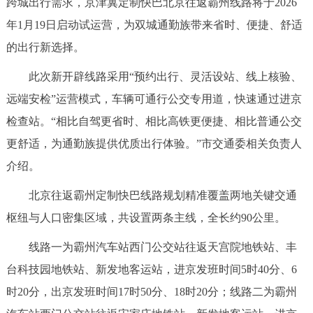
跨城出行需求，京津冀定制快巴北京往返霸州线路将于2026
决策公开
专题公开
年1月19日启动试运营，为双城通勤族带来省时、便捷、舒适
的出行新选择。
政务服务
此次新开辟线路采用“预约出行、灵活设站、线上核验、
个人服务
法人服务
部门服务
远端安检”运营模式，车辆可通行公交专用道，快速通过进京
检查站。“相比自驾更省时、相比高铁更便捷、相比普通公交
便民服务
利企服务
投资项目
更舒适，为通勤族提供优质出行体验。”市交通委相关负责人
介绍。
中介服务
阳光政务
北京往返霸州定制快巴线路规划精准覆盖两地关键交通
政民互动
枢纽与人口密集区域，共设置两条主线，全长约90公里。
12345网上接诉即办
我要咨询
我要建议
线路一为霸州汽车站西门公交站往返天宫院地铁站、丰
台科技园地铁站、新发地客运站，进京发班时间5时40分、6
参与调查
在线访谈
图说互动
时20分，出京发班时间17时50分、18时20分；线路二为霸州