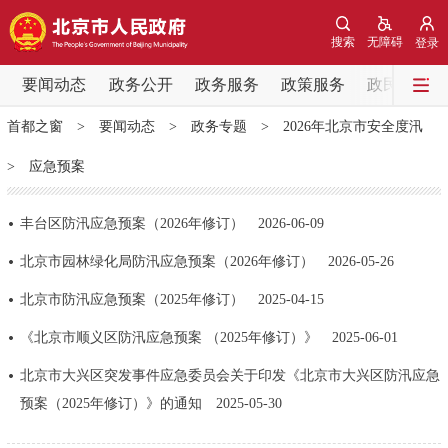
网站地图
搜索
无障碍
登录
要闻动态
要闻动态
政务公开
政务服务
政策服务
政民互动
首都之窗
>
要闻动态
>
政务专题
>
2026年北京市安全度汛
党中央精神
国务院信息
中央部委动态
>
应急预案
北京要闻
会议信息
部门动态
丰台区防汛应急预案（2026年修订）
2026-06-09
各区热点
北京市园林绿化局防汛应急预案（2026年修订）
2026-05-26
北京市防汛应急预案（2025年修订）
2025-04-15
政务公开
《北京市顺义区防汛应急预案 （2025年修订）》
2025-06-01
市领导
机构职能
政策服务
北京市大兴区突发事件应急委员会关于印发《北京市大兴区防汛应急
预案（2025年修订）》的通知
2025-05-30
政策兑现
政策解读
回应关切