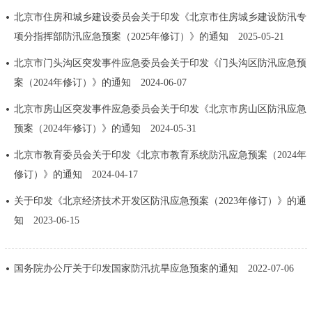
北京市住房和城乡建设委员会关于印发《北京市住房城乡建设防汛专
决策公开
专题公开
项分指挥部防汛应急预案（2025年修订）》的通知
2025-05-21
政务服务
北京市门头沟区突发事件应急委员会关于印发《门头沟区防汛应急预
案（2024年修订）》的通知
2024-06-07
个人服务
法人服务
部门服务
北京市房山区突发事件应急委员会关于印发《北京市房山区防汛应急
预案（2024年修订）》的通知
2024-05-31
便民服务
利企服务
投资项目
北京市教育委员会关于印发《北京市教育系统防汛应急预案（2024年
中介服务
阳光政务
修订）》的通知
2024-04-17
关于印发《北京经济技术开发区防汛应急预案（2023年修订）》的通
政民互动
知
2023-06-15
12345网上接诉即办
我要咨询
我要建议
国务院办公厅关于印发国家防汛抗旱应急预案的通知
2022-07-06
参与调查
在线访谈
图说互动