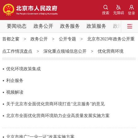
网站地图
搜索
无障碍
登录
要闻动态
要闻动态
政务公开
政务服务
政策服务
政民互动
首都之窗
>
政务公开
>
公开专题
>
北京市2023年政务公开重
党中央精神
国务院信息
中央部委动态
点工作情况盘点
>
深化重点领域信息公开
>
优化营商环境
北京要闻
会议信息
部门动态
优化环境政策集成
各区热点
利企服务
视频解读
政务公开
关于北京市全面优化营商环境打造“北京服务”的意见
市领导
机构职能
政策服务
北京市全面优化营商环境助力企业高质量发展实施方案
政策兑现
政策解读
回应关切
北京市推广“一业一证”改革实施方案