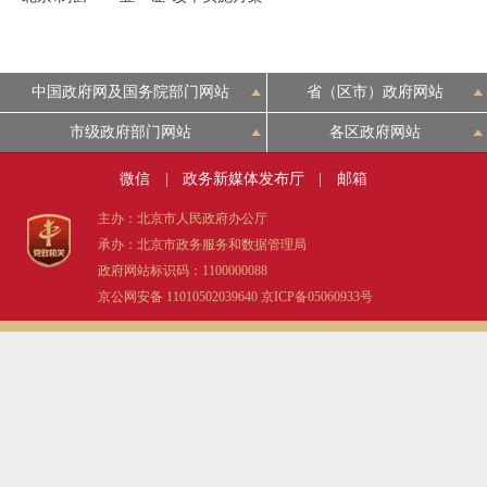
决策公开
专题公开
政务服务
中国政府网及国务院部门网站
省（区市）政府网站
市级政府部门网站
各区政府网站
个人服务
法人服务
部门服务
微信
|
政务新媒体发布厅
|
邮箱
便民服务
利企服务
投资项目
主办：北京市人民政府办公厅
承办：北京市政务服务和数据管理局
中介服务
阳光政务
政府网站标识码：1100000088
京公网安备 11010502039640
京ICP备05060933号
政民互动
12345网上接诉即办
我要咨询
我要建议
参与调查
在线访谈
图说互动