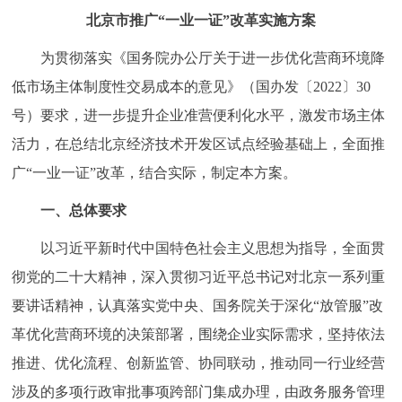
走进北京
北京市推广“一业一证”改革实施方案
北京概况
十六区概览
人文北京
为贯彻落实《国务院办公厅关于进一步优化营商环境降
低市场主体制度性交易成本的意见》（国办发〔2022〕30
绿色北京
图说北京
视频北京
号）要求，进一步提升企业准营便利化水平，激发市场主体
活力，在总结北京经济技术开发区试点经验基础上，全面推
多语种
广“一业一证”改革，结合实际，制定本方案。
ENGLISH
한국어
日本語
一、总体要求
以习近平新时代中国特色社会主义思想为指导，全面贯
DEUTSCH
FRANÇAIS
РУССКИЙ ЯЗЫК
彻党的二十大精神，深入贯彻习近平总书记对北京一系列重
ESPAÑOL
العربية
PORTUGUÊS
要讲话精神，认真落实党中央、国务院关于深化“放管服”改
革优化营商环境的决策部署，围绕企业实际需求，坚持依法
ITALIANO
推进、优化流程、创新监管、协同联动，推动同一行业经营
涉及的多项行政审批事项跨部门集成办理，由政务服务管理