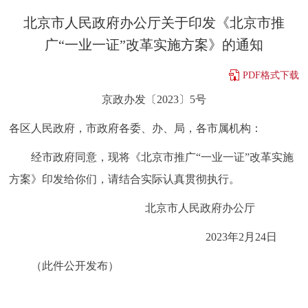
决策公开
专题公开
北京市人民政府办公厅关于印发《北京市推
广“一业一证”改革实施方案》的通知
政务服务
PDF格式下载
个人服务
法人服务
部门服务
京政办发〔2023〕5号
各区人民政府，市政府各委、办、局，各市属机构：
便民服务
利企服务
投资项目
经市政府同意，现将《北京市推广“一业一证”改革实施
中介服务
阳光政务
方案》印发给你们，请结合实际认真贯彻执行。
政民互动
北京市人民政府办公厅
2023年2月24日
12345网上接诉即办
我要咨询
我要建议
（此件公开发布）
参与调查
在线访谈
图说互动