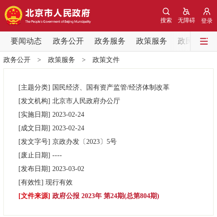
网站地图
搜索
无障碍
登录
要闻动态
要闻动态
政务公开
政务服务
政策服务
政民互动
政务公开
>
政策服务
>
政策文件
党中央精神
国务院信息
中央部委动态
[主题分类]
国民经济、国有资产监管/经济体制改革
北京要闻
会议信息
部门动态
[发文机构]
北京市人民政府办公厅
[实施日期]
2023-02-24
各区热点
[成文日期]
2023-02-24
[发文字号]
京政办发
〔2023〕
5号
政务公开
[废止日期]
----
[发布日期]
2023-03-02
市领导
机构职能
政策服务
[有效性]
现行有效
[文件来源]
政府公报 2023年 第24期(总第804期)
政策兑现
政策解读
回应关切