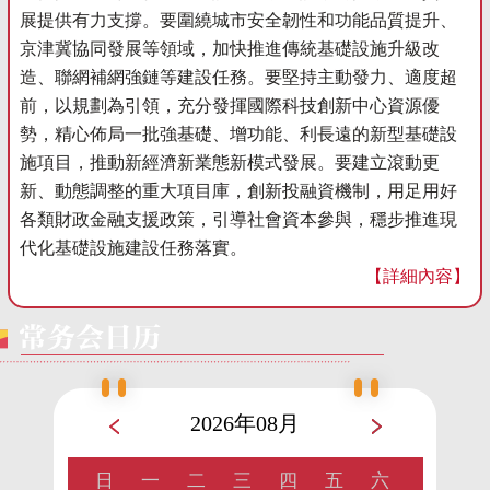
展提供有力支撐。要圍繞城市安全韌性和功能品質提升、
京津冀協同發展等領域，加快推進傳統基礎設施升級改
造、聯網補網強鏈等建設任務。要堅持主動發力、適度超
前，以規劃為引領，充分發揮國際科技創新中心資源優
勢，精心佈局一批強基礎、增功能、利長遠的新型基礎設
施項目，推動新經濟新業態新模式發展。要建立滾動更
新、動態調整的重大項目庫，創新投融資機制，用足用好
各類財政金融支援政策，引導社會資本參與，穩步推進現
代化基礎設施建設任務落實。
【詳細內容】
2026年08月
日
一
二
三
四
五
六