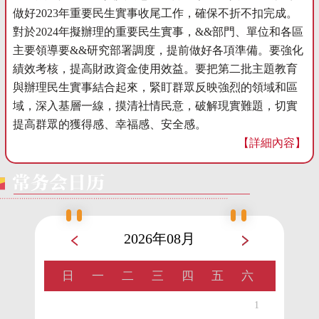
做好2023年重要民生實事收尾工作，確保不折不扣完成。
對於2024年擬辦理的重要民生實事，&&部門、單位和各區
主要領導要&&研究部署調度，提前做好各項準備。要強化
績效考核，提高財政資金使用效益。要把第二批主題教育
與辦理民生實事結合起來，緊盯群眾反映強烈的領域和區
域，深入基層一線，摸清社情民意，破解現實難題，切實
提高群眾的獲得感、幸福感、安全感。
【詳細內容】
2026年08月
日
一
二
三
四
五
六
1