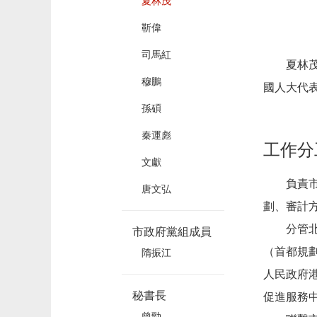
夏林茂
靳偉
司馬紅
夏林茂，
穆鵬
國人大代
孫碩
秦運彪
工作分
文獻
負責市政
唐文弘
劃、審計
分管北京
市政府黨組成員
（首都規
隋振江
人民政府
秘書長
促進服務
曾勁