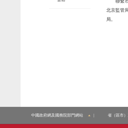
聯繫市人
北京監管
局。
中國政府網及國務院部門網站
|
省（區市）