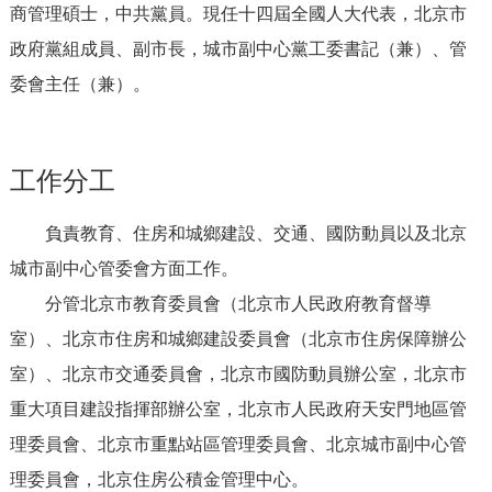
商管理碩士，中共黨員。現任十四屆全國人大代表，北京市
決策公開
專題公開
政府黨組成員、副市長
，城市副中心黨工委書記（兼）、管
政務服務
委會主任（兼）
。
個人服務
法人服務
部門服務
工作分工
便民服務
利企服務
投資項目
負責教育、住房和城鄉建設、交通、國防動員以及北京
城市副中心管委會方面工作。
仲介服務
陽光政務
分管北京市教育委員會（北京市人民政府教育督導
政民互動
室）、北京市住房和城鄉建設委員會（北京市住房保障辦公
室）、北京市交通委員會，北京市國防動員辦公室，北京市
12345網上接訴即辦
我要諮詢
我要建議
重大項目建設指揮部辦公室，北京市人民政府天安門地區管
理委員會、北京市重點站區管理委員會、北京城市副中心管
參與調查
線上訪談
圖説互動
理委員會，北京住房公積金管理中心。