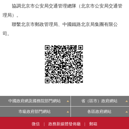
走進北京
協調北京市公安局交通管理總隊（北京市公安局交通管
理局）。
北京概況
十六區概覽
人文北京
聯繫北京市郵政管理局、中國鐵路北京局集團有限公
司。
綠色北京
圖説北京
視頻北京
多語種
ENGLISH
한국어
日本語
DEUTSCH
FRANÇAIS
РУССКИЙ ЯЗЫК
ESPAÑOL
PORTUGUÊS
العربية
中國政府網及國務院部門網站
省（區市）政府網站
市級政府部門網站
各區政府網站
ITALIANO
微信
|
政務新媒體發佈廳
|
郵箱