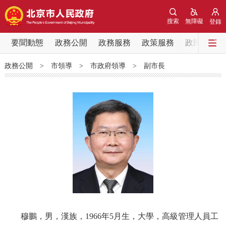
網站地圖
搜索
無障礙
登錄
要聞動態
要聞動態
政務公開
政務服務
政策服務
政民互動
政務公開
>
市領導
>
市政府領導
>
副市長
黨中央精神
國務院資訊
中央部委動態
北京要聞
會議資訊
部門動態
各區熱點
政務公開
市領導
機構職能
政策服務
政策兌現
政策解讀
回應關切
穆鵬，男，漢族，1966年5月生，大學，高級管理人員工