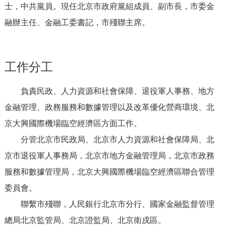
士，中共黨員。現任北京市政府黨組成員、副市長，市委金
決策公開
專題公開
融辦主任、金融工委書記，市殘聯主席。
政務服務
個人服務
法人服務
部門服務
工作分工
負責民政、人力資源和社會保障、退役軍人事務、地方
便民服務
利企服務
投資項目
金融管理、政務服務和數據管理以及改革優化營商環境、北
京大興國際機場臨空經濟區方面工作。
仲介服務
陽光政務
分管北京市民政局、北京市人力資源和社會保障局、北
政民互動
京市退役軍人事務局，北京市地方金融管理局，北京市政務
服務和數據管理局，北京大興國際機場臨空經濟區聯合管理
12345網上接訴即辦
我要諮詢
我要建議
委員會。
聯繫市殘聯，人民銀行北京市分行、國家金融監督管理
參與調查
線上訪談
圖説互動
總局北京監管局、北京證監局、北京衛戍區。