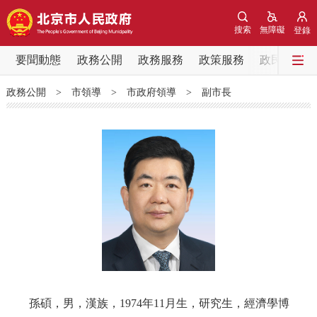
網站地圖
搜索
無障礙
登錄
要聞動態
要聞動態
政務公開
政務服務
政策服務
政民互動
政務公開
>
市領導
>
市政府領導
>
副市長
黨中央精神
國務院資訊
中央部委動態
北京要聞
會議資訊
部門動態
各區熱點
政務公開
市領導
機構職能
政策服務
政策兌現
政策解讀
回應關切
孫碩，男，漢族，1974年11月生，研究生，經濟學博