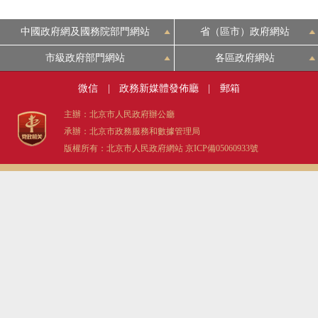
決策公開
專題公開
中國政府網及國務院部門網站
省（區市）政府網站
政務服務
市級政府部門網站
各區政府網站
微信
|
政務新媒體發佈廳
|
郵箱
個人服務
法人服務
部門服務
主辦：北京市人民政府辦公廳
承辦：北京市政務服務和數據管理局
便民服務
利企服務
投資項目
版權所有：北京市人民政府網站
京ICP備05060933號
仲介服務
陽光政務
政民互動
12345網上接訴即辦
我要諮詢
我要建議
參與調查
線上訪談
圖説互動