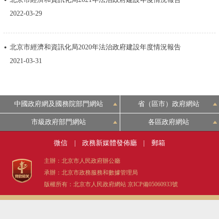
決策公開
專題公開
2022-03-29
政務服務
北京市經濟和資訊化局2020年法治政府建設年度情況報告
2021-03-31
個人服務
法人服務
部門服務
便民服務
利企服務
投資項目
中國政府網及國務院部門網站
省（區市）政府網站
仲介服務
陽光政務
市級政府部門網站
各區政府網站
微信
|
政務新媒體發佈廳
|
郵箱
政民互動
主辦：北京市人民政府辦公廳
12345網上接訴即辦
我要諮詢
我要建議
承辦：北京市政務服務和數據管理局
版權所有：北京市人民政府網站
京ICP備05060933號
參與調查
線上訪談
圖説互動