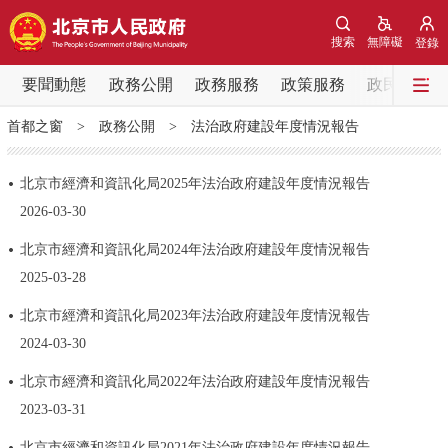
網站地圖
搜索
無障礙
登錄
要聞動態
要聞動態
政務公開
政務服務
政策服務
政民互動
首都之窗
>
政務公開
>
法治政府建設年度情況報告
黨中央精神
國務院資訊
中央部委動態
北京市經濟和資訊化局2025年法治政府建設年度情況報告
北京要聞
會議資訊
部門動態
2026-03-30
北京市經濟和資訊化局2024年法治政府建設年度情況報告
各區熱點
2025-03-28
政務公開
北京市經濟和資訊化局2023年法治政府建設年度情況報告
2024-03-30
市領導
機構職能
政策服務
北京市經濟和資訊化局2022年法治政府建設年度情況報告
2023-03-31
政策兌現
政策解讀
回應關切
北京市經濟和資訊化局2021年法治政府建設年度情況報告