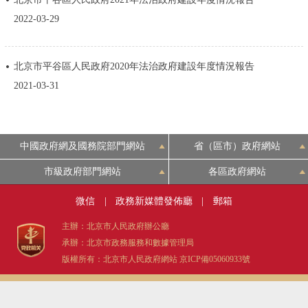
決策公開
專題公開
2022-03-29
政務服務
北京市平谷區人民政府2020年法治政府建設年度情況報告
2021-03-31
個人服務
法人服務
部門服務
便民服務
利企服務
投資項目
中國政府網及國務院部門網站
省（區市）政府網站
仲介服務
陽光政務
市級政府部門網站
各區政府網站
微信
|
政務新媒體發佈廳
|
郵箱
政民互動
主辦：北京市人民政府辦公廳
12345網上接訴即辦
我要諮詢
我要建議
承辦：北京市政務服務和數據管理局
版權所有：北京市人民政府網站
京ICP備05060933號
參與調查
線上訪談
圖説互動