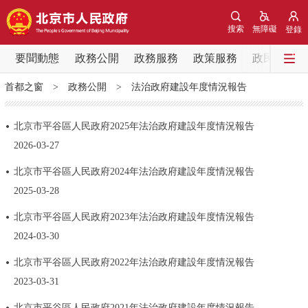
網站地圖
搜索
無障礙
登錄
要聞動態
要聞動態
政務公開
政務服務
政策服務
政民互動
首都之窗
>
政務公開
>
法治政府建設年度情況報告
黨中央精神
國務院資訊
中央部委動態
北京市平谷區人民政府2025年法治政府建設年度情況報告
北京要聞
會議資訊
部門動態
2026-03-27
北京市平谷區人民政府2024年法治政府建設年度情況報告
各區熱點
2025-03-28
政務公開
北京市平谷區人民政府2023年法治政府建設年度情況報告
2024-03-30
市領導
機構職能
政策服務
​北京市平谷區人民政府2022年法治政府建設年度情況報告
2023-03-31
政策兌現
政策解讀
回應關切
北京市平谷區人民政府2021年法治政府建設年度情況報告