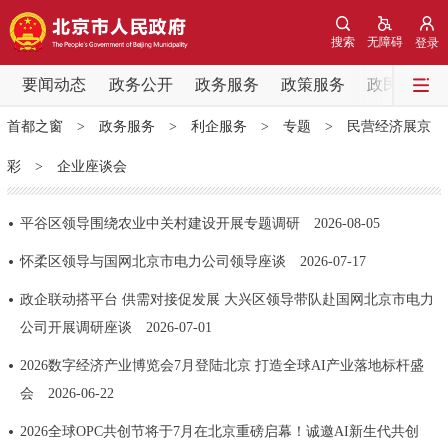
网站地图
搜索
无障碍
登录
要闻动态
要闻动态
政务公开
政务服务
政策服务
政民互动
首都之窗
>
政务服务
>
利企服务
>
专题
>
民营经济展京
党中央精神
国务院信息
中央部委动态
彩
>
企业座谈会
北京要闻
会议信息
部门动态
平谷区领导围绕农业中关村建设开展专题调研
2026-08-05
各区热点
怀柔区领导与国网北京市电力公司领导座谈
2026-07-17
政企联动搭平台 供需对接促发展 大兴区领导带队赴国网北京市电力
政务公开
公司开展调研座谈
2026-07-01
市领导
机构职能
政策服务
2026数字经济产业博览会7月登陆北京 打造全球AI产业落地标杆盛
会
2026-06-22
政策兑现
政策解读
回应关切
2026全球OPC共创节将于7月在北京重磅启幕！诚邀AI新生代共创