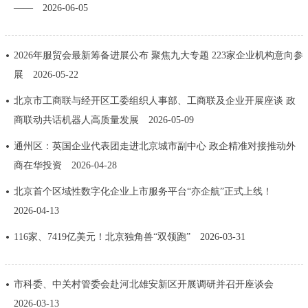
——
2026-06-05
决策公开
专题公开
政务服务
2026年服贸会最新筹备进展公布 聚焦九大专题 223家企业机构意向参
展
2026-05-22
个人服务
法人服务
部门服务
北京市工商联与经开区工委组织人事部、工商联及企业开展座谈 政
商联动共话机器人高质量发展
2026-05-09
便民服务
利企服务
投资项目
通州区：英国企业代表团走进北京城市副中心 政企精准对接推动外
商在华投资
2026-04-28
中介服务
阳光政务
北京首个区域性数字化企业上市服务平台“亦企航”正式上线！
政民互动
2026-04-13
116家、7419亿美元！北京独角兽“双领跑”
2026-03-31
12345网上接诉即办
我要咨询
我要建议
参与调查
在线访谈
图说互动
市科委、中关村管委会赴河北雄安新区开展调研并召开座谈会
2026-03-13