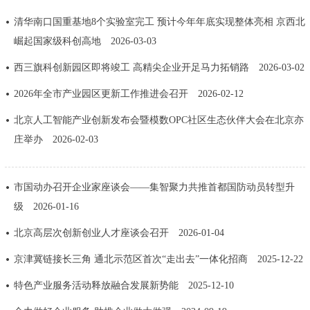
走进北京
清华南口国重基地8个实验室完工 预计今年年底实现整体亮相 京西北
崛起国家级科创高地
2026-03-03
北京概况
十六区概览
人文北京
西三旗科创新园区即将竣工 高精尖企业开足马力拓销路
2026-03-02
绿色北京
图说北京
视频北京
2026年全市产业园区更新工作推进会召开
2026-02-12
多语种
北京人工智能产业创新发布会暨模数OPC社区生态伙伴大会在北京亦
庄举办
2026-02-03
ENGLISH
한국어
日本語
市国动办召开企业家座谈会——集智聚力共推首都国防动员转型升
DEUTSCH
FRANÇAIS
РУССКИЙ ЯЗЫК
级
2026-01-16
北京高层次创新创业人才座谈会召开
2026-01-04
ESPAÑOL
العربية
PORTUGUÊS
京津冀链接长三角 通北示范区首次“走出去”一体化招商
2025-12-22
ITALIANO
特色产业服务活动释放融合发展新势能
2025-12-10