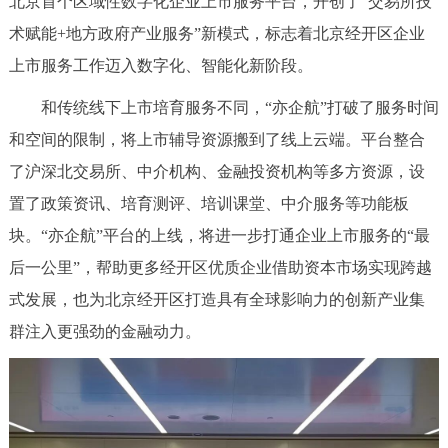
北京首个区域性数字化企业上市服务平台，开创了“交易所技
决策公开
专题公开
术赋能+地方政府产业服务”新模式，标志着北京经开区企业
上市服务工作迈入数字化、智能化新阶段。
政务服务
和传统线下上市培育服务不同，“亦企航”打破了服务时间
个人服务
法人服务
部门服务
和空间的限制，将上市辅导资源搬到了线上云端。平台整合
了沪深北交易所、中介机构、金融投资机构等多方资源，设
便民服务
利企服务
投资项目
置了政策资讯、培育测评、培训课堂、中介服务等功能板
块。“亦企航”平台的上线，将进一步打通企业上市服务的“最
中介服务
阳光政务
后一公里”，帮助更多经开区优质企业借助资本市场实现跨越
政民互动
式发展，也为北京经开区打造具有全球影响力的创新产业集
群注入更强劲的金融动力。
12345网上接诉即办
我要咨询
我要建议
参与调查
在线访谈
图说互动