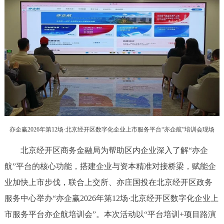
走进北京
北京概况
十六区概览
人文北京
绿色北京
图说北京
视频北京
多语种
ENGLISH
한국어
日本語
亦企赢2026年第12场·北京经开区数字化企业上市服务平台“亦企航”培训会现场
DEUTSCH
FRANÇAIS
РУССКИЙ ЯЗЫК
北京经开区商务金融局为帮助区内企业深入了解“亦企
航”平台的核心功能，搭建企业与资本精准对接桥梁，赋能企
ESPAÑOL
العربية
PORTUGUÊS
业加快上市步伐，联合上交所、亦庄国投在北京经开区政务
服务中心举办“亦企赢2026年第12场·北京经开区数字化企业上
ITALIANO
市服务平台亦企航培训会”。本次活动以“平台培训+项目路演