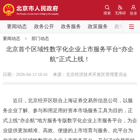
网站地图
搜索
无障碍
登录
要闻动态
要闻动态
政务公开
政务服务
政策服务
政民互动
要闻动态
>
部门动态
党中央精神
国务院信息
中央部委动态
北京首个区域性数字化企业上市服务平台“亦企
航”正式上线！
北京要闻
会议信息
部门动态
日期：2026-04-13 10:41
来源：北京经济技术开发区管理委员会
各区热点
政务公开
近日，北京经开区联合上海证券交易所信息公司，以服
务企业了解、参与和用足用好资本市场服务工具为目的，正
市领导
机构职能
政策服务
式上线“亦企航”地方服务专版数字化企业上市服务平台，为企
政策兑现
政策解读
回应关切
业提供更加精准、高效、便捷的上市培育与服务。此平台为