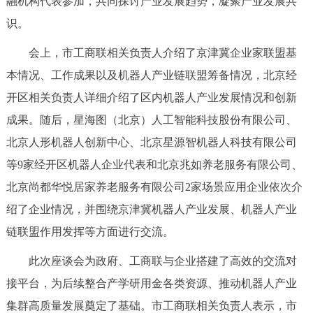
融机构代表参加，共同探讨产业发展趋势，凝聚产业发展共
决策公开
专题公开
识。
政务服务
会上，市工商联相关负责人介绍了京津冀企业家联盟基
本情况、工作成果以及机器人产业链联盟筹备情况，北京经
个人服务
法人服务
部门服务
开区相关负责人详细介绍了区内机器人产业发展情况和创新
成果。随后，星海图（北京）人工智能科技股份有限公司、
便民服务
利企服务
投资项目
北京人形机器人创新中心、北京星源智机器人科技有限公司
等9家经开区机器人企业代表和北京兆如养老服务有限公司、
中介服务
阳光政务
北京尚都华悦居家养老服务有限公司2家场景应用企业依次介
政民互动
绍了企业情况，并围绕京津冀机器人产业发展、机器人产业
链联盟作用发挥等方面进行交流。
12345网上接诉即办
我要咨询
我要建议
此次座谈会为政府、工商联与企业搭建了高效的交流对
接平台，为后续整合产学研用金各类资源、推动机器人产业
参与调查
在线访谈
图说互动
集群高质量发展奠定了基础。市工商联相关负责人表示，市