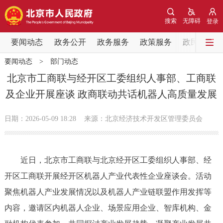
网站地图
搜索
无障碍
登录
要闻动态
要闻动态
政务公开
政务服务
政策服务
政民互动
要闻动态
>
部门动态
党中央精神
国务院信息
中央部委动态
北京市工商联与经开区工委组织人事部、工商联
及企业开展座谈 政商联动共话机器人高质量发展
北京要闻
会议信息
部门动态
日期：2026-05-09 18:28
来源：北京经济技术开发区管理委员会
各区热点
政务公开
近日，北京市工商联与北京经开区工委组织人事部、经
开区工商联开展经开区机器人产业代表性企业座谈会。活动
市领导
机构职能
政策服务
聚焦机器人产业发展情况以及机器人产业链联盟作用发挥等
政策兑现
政策解读
回应关切
内容，邀请区内机器人企业、场景应用企业、智库机构、金