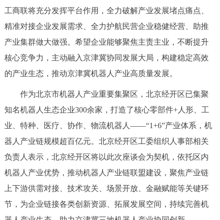
走进北京
工商联将充分发挥平台作用，全力破解产业发展堵点痛点、
精准对接企业发展需求、全力护航民营企业稳健经营、助推
北京概况
十六区概览
人文北京
产业集群做大做强。希望企业能够聚焦主责主业，不断提升
核心竞争力，主动融入京津冀协同发展大局，构建稳定高效
绿色北京
图说北京
视频北京
的产业生态，推动京津冀机器人产业高质量发展。
多语种
作为北京市机器人产业重要集聚区，北京经开区已集聚
ENGLISH
한국어
日本語
知名机器人生态企业300余家，打造了核心零部件+人形、工
业、特种、医疗、协作、物流机器人——“1+6”产业体系，机
DEUTSCH
FRANÇAIS
РУССКИЙ ЯЗЫК
器人产业链规模超百亿元。北京经开区工委组织人事部相关
负责人表示，北京经开区将以此次座谈会为契机，依托区内
ESPAÑOL
العربية
PORTUGUÊS
机器人产业优势，推动机器人产业链联盟建设，聚焦产业链
上下游供需对接、技术攻关、场景开放、金融赋能等关键环
ITALIANO
节，为企业链接各类创新资源、拓展发展空间，持续完善机
器人产业生态，助力京津冀三地机器人产业协同创新。