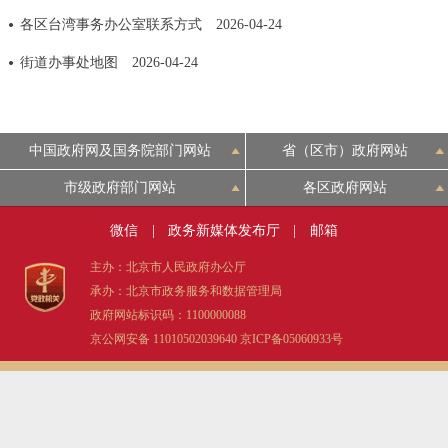
各区台湾事务办公室联系方式
2026-04-24
决策公开
专题公开
街道办事处地图
2026-04-24
政务服务
个人服务
法人服务
部门服务
中国政府网及国务院部门网站
省（区市）政府网站
便民服务
利企服务
投资项目
市级政府部门网站
各区政府网站
微信
|
政务新媒体发布厅
|
邮箱
中介服务
阳光政务
主办：北京市人民政府办公厅
承办：北京市政务服务和数据管理局
政民互动
政府网站标识码：1100000088
京公网安备 11010502039640
京ICP备05060933号
12345网上接诉即办
我要咨询
我要建议
参与调查
在线访谈
图说互动