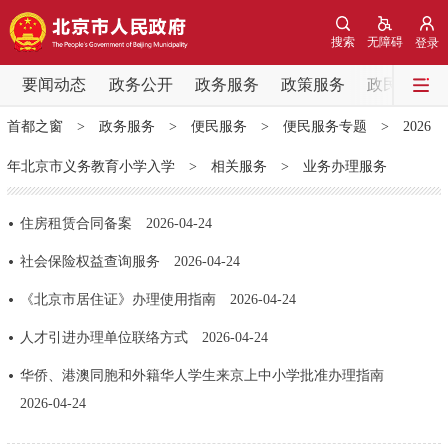
网站地图
搜索
无障碍
登录
要闻动态
要闻动态
政务公开
政务服务
政策服务
政民互动
首都之窗
>
政务服务
>
便民服务
>
便民服务专题
>
2026
党中央精神
国务院信息
中央部委动态
年北京市义务教育小学入学
>
相关服务
>
业务办理服务
北京要闻
会议信息
部门动态
住房租赁合同备案
2026-04-24
各区热点
社会保险权益查询服务
2026-04-24
《北京市居住证》办理使用指南
2026-04-24
政务公开
人才引进办理单位联络方式
2026-04-24
市领导
机构职能
政策服务
华侨、港澳同胞和外籍华人学生来京上中小学批准办理指南
2026-04-24
政策兑现
政策解读
回应关切