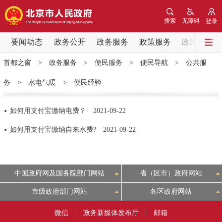
网站地图
搜索
无障碍
登录
要闻动态
要闻动态
政务公开
政务服务
政策服务
政民互动
首都之窗
>
政务服务
>
便民服务
>
便民导航
>
公共服
党中央精神
国务院信息
中央部委动态
务
>
水电气暖
>
便民经验
北京要闻
会议信息
部门动态
如何用支付宝缴纳电费？
2021-09-22
各区热点
如何用支付宝缴纳自来水费?
2021-09-22
政务公开
中国政府网及国务院部门网站
省（区市）政府网站
市领导
机构职能
政策服务
市级政府部门网站
各区政府网站
政策兑现
政策解读
回应关切
微信
|
政务新媒体发布厅
|
邮箱