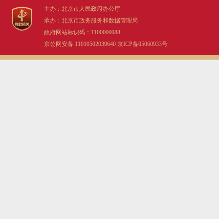
主办：北京市人民政府办公厅
决策公开
专题公开
承办：北京市政务服务和数据管理局
政府网站标识码：1100000088
政务服务
京公网安备 11010502039640
京ICP备05060933号
个人服务
法人服务
部门服务
便民服务
利企服务
投资项目
中介服务
阳光政务
政民互动
12345网上接诉即办
我要咨询
我要建议
参与调查
在线访谈
图说互动