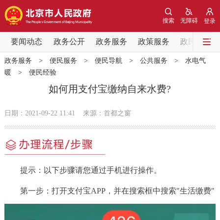
网站地图
搜索
无障碍
登录
要闻动态
要闻动态
政务公开
政务服务
政策服务
政民互动
政务服务
>
便民服务
>
便民导航
>
公共服务
>
水电气
党中央精神
国务院信息
中央部委动态
暖
>
便民经验
如何用支付宝缴纳自来水费?
北京要闻
会议信息
部门动态
日期：2021-09-22 11:41
来源：首都之窗
各区热点
政务公开
提示：以下步骤请您通过手机进行操作。
市领导
机构职能
政策服务
第一步：打开支付宝APP，并在搜索框中搜索"生活缴费"
政策兑现
政策解读
回应关切