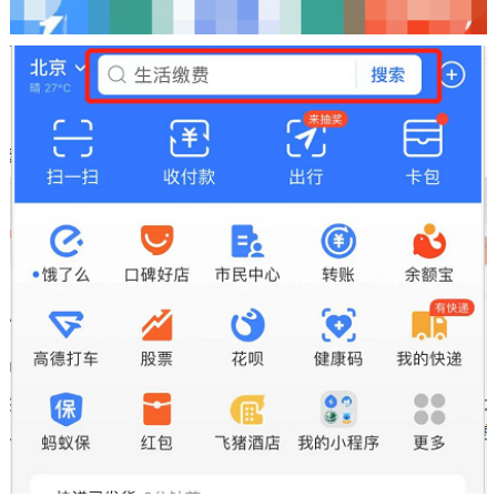
走进北京
北京概况
十六区概览
人文北京
绿色北京
图说北京
视频北京
多语种
ENGLISH
한국어
日本語
DEUTSCH
FRANÇAIS
РУССКИЙ ЯЗЫК
ESPAÑOL
العربية
PORTUGUÊS
ITALIANO