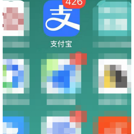
决策公开
专题公开
政务服务
个人服务
法人服务
部门服务
便民服务
利企服务
投资项目
中介服务
阳光政务
政民互动
12345网上接诉即办
我要咨询
我要建议
参与调查
在线访谈
图说互动