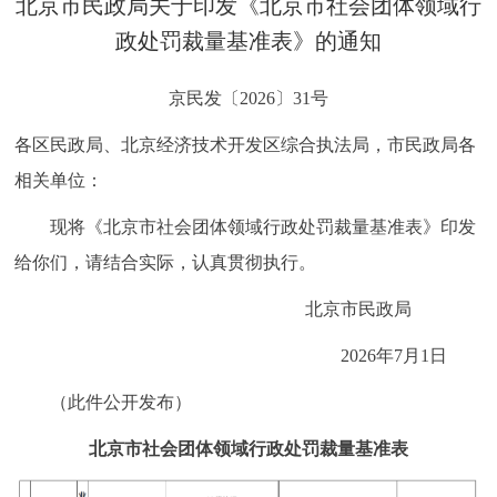
北京市民政局关于印发《北京市社会团体领域行
决策公开
专题公开
政处罚裁量基准表》的通知
政务服务
京民发〔2026〕31号
个人服务
法人服务
部门服务
各区民政局、北京经济技术开发区综合执法局，市民政局各
相关单位：
便民服务
利企服务
投资项目
现将《北京市社会团体领域行政处罚裁量基准表》印发
给你们，请结合实际，认真贯彻执行。
中介服务
阳光政务
北京市民政局
政民互动
2026年7月1日
12345网上接诉即办
我要咨询
我要建议
（此件公开发布）
北京市社会团体领域行政处罚裁量基准表
参与调查
在线访谈
图说互动