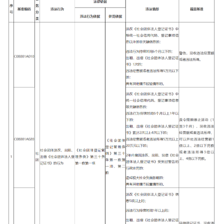
走进北京
北京概况
十六区概览
人文北京
绿色北京
图说北京
视频北京
多语种
ENGLISH
한국어
日本語
DEUTSCH
FRANÇAIS
РУССКИЙ ЯЗЫК
ESPAÑOL
العربية
PORTUGUÊS
ITALIANO