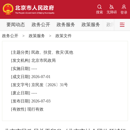
网站地图
搜索
无障碍
登录
要闻动态
要闻动态
政务公开
政务服务
政策服务
政民互动
政务公开
>
政策服务
>
政策文件
党中央精神
国务院信息
中央部委动态
[主题分类]
民政、扶贫、救灾/其他
北京要闻
会议信息
部门动态
[发文机构]
北京市民政局
[实施日期]
----
各区热点
[成文日期]
2026-07-01
[发文字号]
京民发
〔2026〕
31号
政务公开
[废止日期]
----
[发布日期]
2026-07-03
市领导
机构职能
政策服务
[有效性]
现行有效
政策兑现
政策解读
回应关切