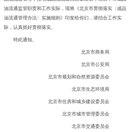
走进北京
油流通监管职责和工作实际，现将《北京市贯彻落实〈成品
油流通管理办法〉实施细则》印发给你们，请结合工作实
北京概况
十六区概览
人文北京
际，认真抓好贯彻落实。
绿色北京
图说北京
视频北京
特此通知。
多语种
北京市商务局
北京市公安局
ENGLISH
한국어
日本語
北京市规划和自然资源委员会
DEUTSCH
FRANÇAIS
РУССКИЙ ЯЗЫК
北京市生态环境局
ESPAÑOL
العربية
PORTUGUÊS
北京市住房和城乡建设委员会
北京市城市管理委员会
ITALIANO
北京市交通委员会