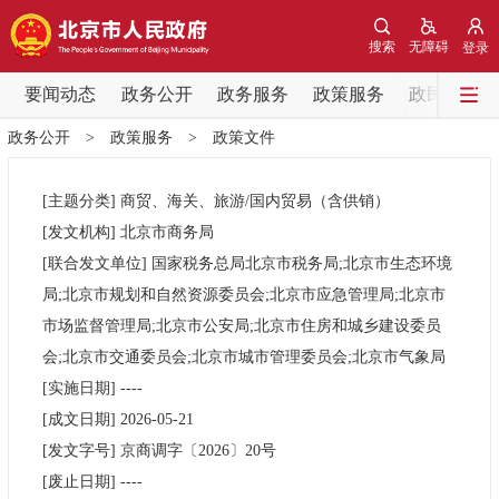
网站地图
搜索
无障碍
登录
要闻动态
要闻动态
政务公开
政务服务
政策服务
政民互动
政务公开
>
政策服务
>
政策文件
党中央精神
国务院信息
中央部委动态
[主题分类]
商贸、海关、旅游/国内贸易（含供销）
北京要闻
会议信息
部门动态
[发文机构]
北京市商务局
[联合发文单位]
国家税务总局北京市税务局;北京市生态环境
各区热点
局;北京市规划和自然资源委员会;北京市应急管理局;北京市
市场监督管理局;北京市公安局;北京市住房和城乡建设委员
政务公开
会;北京市交通委员会;北京市城市管理委员会;北京市气象局
[实施日期]
----
市领导
机构职能
政策服务
[成文日期]
2026-05-21
[发文字号]
京商调字
〔2026〕
20号
政策兑现
政策解读
回应关切
[废止日期]
----