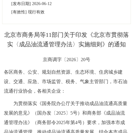
[发布日期]
2026-06-12
决策公开
专题公开
[有效性]
现行有效
政务服务
北京市商务局等11部门关于印发《北京市贯彻落
个人服务
法人服务
部门服务
实〈成品油流通管理办法〉实施细则》的通知
便民服务
利企服务
投资项目
京商调字〔2026〕20号
各区商务、公安、规划自然资源、生态环境、住房城乡建
中介服务
阳光政务
设、交通、应急、市场监管、税务、气象主管部门，市石油
政民互动
流通行业协会，各相关企业：
12345网上接诉即办
我要咨询
我要建议
为贯彻落实《国务院办公厅关于推动成品油流通高质量
发展的意见》（国办发〔2025〕5号）和商务部《成品油流
参与调查
在线访谈
图说互动
通管理办法》（商务部令2025年第4号）要求，加强本市成
品油流通管理，推动成品油流通高质量发展，结合本市成品