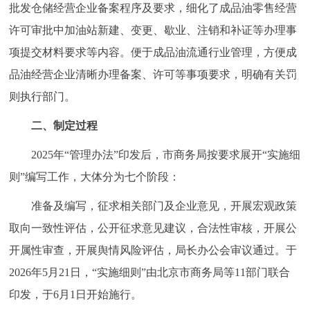
走进北京
批发仓储经营企业备案程序及要求，细化了成品油零售经营
许可审批中加油站新建、变更、歇业、注销和补证等办理事
北京概况
十六区概览
人文北京
项提交材料要求等内容。便于成品油流通行业管理，方便成
品油经营企业清晰办理备案、许可等事项要求，明确有关罚
绿色北京
图说北京
视频北京
则执行部门。
多语种
二、制定过程
ENGLISH
한국어
日本語
2025年“管理办法”印发后，市商务局按要求展开“实施细
则”编写工作，大体分为七个阶段：
DEUTSCH
FRANÇAIS
РУССКИЙ ЯЗЫК
准备及编写，征求相关部门及企业意见，开展宏观政策
取向一致性评估，公开征求意见建议，合法性审核，开展公
ESPAÑOL
العربية
PORTUGUÊS
开属性审查，开展舆情风险评估，局长办公会审议通过。于
2026年5月21日，“实施细则”由北京市商务局等11部门联合
ITALIANO
印发，于6月1日开始施行。