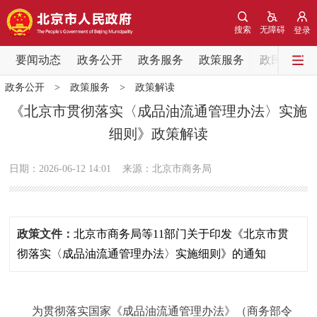
网站地图
搜索
无障碍
登录
要闻动态
要闻动态
政务公开
政务服务
政策服务
政民互动
政务公开
>
政策服务
>
政策解读
党中央精神
国务院信息
中央部委动态
《北京市贯彻落实〈成品油流通管理办法〉实施
细则》政策解读
北京要闻
会议信息
部门动态
日期：2026-06-12 14:01
来源：北京市商务局
各区热点
政务公开
政策文件：
北京市商务局等11部门关于印发《北京市贯
市领导
机构职能
政策服务
彻落实〈成品油流通管理办法〉实施细则》的通知
政策兑现
政策解读
回应关切
为贯彻落实国家《成品油流通管理办法》（商务部令