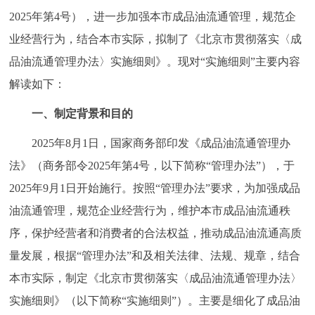
2025年第4号），进一步加强本市成品油流通管理，规范企
决策公开
专题公开
业经营行为，结合本市实际，拟制了《北京市贯彻落实〈成
政务服务
品油流通管理办法〉实施细则》。现对“实施细则”主要内容
解读如下：
个人服务
法人服务
部门服务
一、制定背景和目的
便民服务
利企服务
投资项目
2025年8月1日，国家商务部印发《成品油流通管理办
法》（商务部令2025年第4号，以下简称“管理办法”），于
中介服务
阳光政务
2025年9月1日开始施行。按照“管理办法”要求，为加强成品
政民互动
油流通管理，规范企业经营行为，维护本市成品油流通秩
序，保护经营者和消费者的合法权益，推动成品油流通高质
12345网上接诉即办
我要咨询
我要建议
量发展，根据“管理办法”和及相关法律、法规、规章，结合
本市实际，制定《北京市贯彻落实〈成品油流通管理办法〉
参与调查
在线访谈
图说互动
实施细则》（以下简称“实施细则”）。主要是细化了成品油