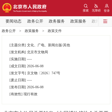
网站地图
搜索
无障碍
登录
要闻动态
要闻动态
政务公开
政务服务
政策服务
政民互动
政务公开
>
政策服务
>
政策文件
党中央精神
国务院信息
中央部委动态
[主题分类]
文化、广电、新闻出版/其他
北京要闻
会议信息
部门动态
[发文机构]
北京市文物局
[实施日期]
----
各区热点
[成文日期]
2026-06-08
[发文字号]
京文物
〔2026〕
747号
政务公开
[废止日期]
----
[发布日期]
2026-06-08
市领导
机构职能
政策服务
[有效性]
现行有效
政策兑现
政策解读
回应关切