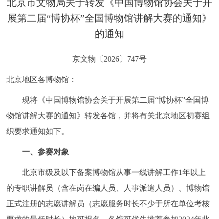
北京市文物局关于转发《中国博物馆协会关于开
决策公开
专题公开
展第二届“博协杯”全国博物馆讲解大赛的通知》
的通知
政务服务
京文物〔2026〕747号
个人服务
法人服务
部门服务
北京地区各博物馆：
便民服务
利企服务
投资项目
现将《中国博物馆协会关于开展第二届“博协杯”全国博
物馆讲解大赛的通知》转发各馆，并将有关北京地区初赛组
中介服务
阳光政务
织要求通知如下。
政民互动
一、参赛对象
12345网上接诉即办
我要咨询
我要建议
北京市级及以下备案博物馆从事一线讲解工作1年以上
的专职讲解员（含在岗在编人员、人事派遣人员）、博物馆
参与调查
在线访谈
图说互动
正式注册的志愿讲解员（志愿服务时长不少于所在单位考核