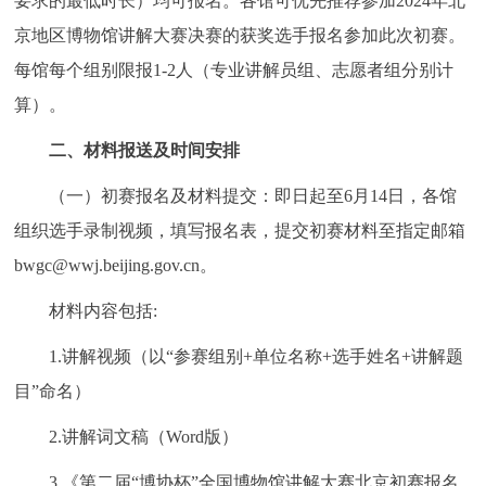
要求的最低时长）均可报名。各馆可优先推荐参加2024年北
走进北京
京地区博物馆讲解大赛决赛的获奖选手报名参加此次初赛。
北京概况
十六区概览
人文北京
每馆每个组别限报1-2人（专业讲解员组、志愿者组分别计
算）。
绿色北京
图说北京
视频北京
二、材料报送及时间安排
多语种
（一）初赛报名及材料提交：即日起至6月14日，各馆
组织选手录制视频，填写报名表，提交初赛材料至指定邮箱
ENGLISH
한국어
日本語
bwgc@wwj.beijing.gov.cn。
DEUTSCH
FRANÇAIS
РУССКИЙ ЯЗЫК
材料内容包括:
1.讲解视频（以“参赛组别+单位名称+选手姓名+讲解题
ESPAÑOL
العربية
PORTUGUÊS
目”命名）
ITALIANO
2.讲解词文稿（Word版）
3.《第二届“博协杯”全国博物馆讲解大赛北京初赛报名