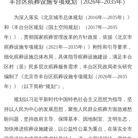
丰台区殡葬设施专项规划（2026年-2035年）
决策公开
专题公开
为深入落实《北京城市总体规划（2016年—2035年）》
政务服务
和《丰台分区规划（国土空间规划）（2017年—2035
年）》，贯彻国家殡葬管理改革的方针政策，依据《北京市
个人服务
法人服务
部门服务
殡葬设施专项规划（2021年—2035年）》刚性和引导要求，
细化殡葬设施总体布局，具体指导殡葬设施建设，满足丰台
便民服务
利企服务
投资项目
区村（居）民多层次殡葬服务需求，丰台区民政局牵头研究
中介服务
阳光政务
编制了《北京市丰台区殡葬设施专项规划（2026年—2035
年）》（以下简称“规划”）。
政民互动
规划以习近平新时代中国特色社会主义思想为指导，坚
12345网上接诉即办
我要咨询
我要建议
持以人民为中心的发展思想，聚焦人民群众殡葬方面急难愁
盼问题，坚持政府主导、保障基本、因地制宜、文明生态，
参与调查
在线访谈
图说互动
加快推进殡葬设施建设，以公益性公墓为重点，在落实全市