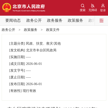
网站地图
搜索
无障碍
登录
要闻动态
要闻动态
政务公开
政务服务
政策服务
政民互动
政务公开
>
政策服务
>
政策文件
党中央精神
国务院信息
中央部委动态
[主题分类]
民政、扶贫、救灾/其他
北京要闻
会议信息
部门动态
[发文机构]
北京市丰台区民政局
[实施日期]
----
各区热点
[成文日期]
2026-06-01
[发文字号]
----
政务公开
[废止日期]
----
[发布日期]
2026-06-01
市领导
机构职能
政策服务
[有效性]
现行有效
政策兑现
政策解读
回应关切