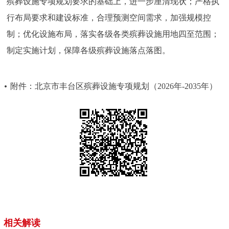
殡葬设施专项规划要求的基础上，进一步厘清现状；严格执
走进北京
行布局要求和建设标准，合理预测空间需求，加强规模控
北京概况
十六区概览
人文北京
制；优化设施布局，落实各级各类殡葬设施用地四至范围；
制定实施计划，保障各级殡葬设施落点落图。
绿色北京
图说北京
视频北京
附件：北京市丰台区殡葬设施专项规划（2026年-2035年）
多语种
ENGLISH
한국어
日本語
DEUTSCH
FRANÇAIS
РУССКИЙ ЯЗЫК
ESPAÑOL
العربية
PORTUGUÊS
ITALIANO
相关解读