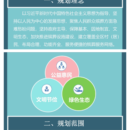
走进北京
北京概况
十六区概览
人文北京
绿色北京
图说北京
视频北京
多语种
ENGLISH
한국어
日本語
DEUTSCH
FRANÇAIS
РУССКИЙ ЯЗЫК
ESPAÑOL
العربية
PORTUGUÊS
ITALIANO