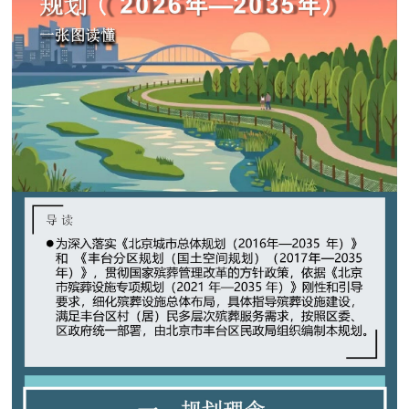
决策公开
专题公开
政务服务
个人服务
法人服务
部门服务
便民服务
利企服务
投资项目
中介服务
阳光政务
政民互动
12345网上接诉即办
我要咨询
我要建议
参与调查
在线访谈
图说互动