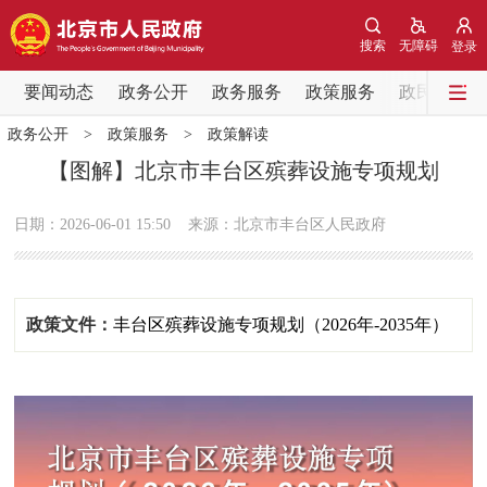
网站地图
搜索
无障碍
登录
要闻动态
要闻动态
政务公开
政务服务
政策服务
政民互动
政务公开
>
政策服务
>
政策解读
党中央精神
国务院信息
中央部委动态
【图解】北京市丰台区殡葬设施专项规划
北京要闻
会议信息
部门动态
日期：2026-06-01 15:50
来源：北京市丰台区人民政府
各区热点
政策文件：
丰台区殡葬设施专项规划（2026年-2035年）
政务公开
市领导
机构职能
政策服务
政策兑现
政策解读
回应关切