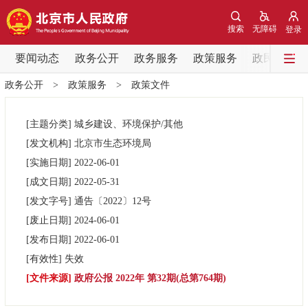
网站地图
搜索
无障碍
登录
要闻动态
要闻动态
政务公开
政务服务
政策服务
政民互动
政务公开
>
政策服务
>
政策文件
党中央精神
国务院信息
中央部委动态
[主题分类]
城乡建设、环境保护/其他
北京要闻
会议信息
部门动态
[发文机构]
北京市生态环境局
[实施日期]
2022-06-01
各区热点
[成文日期]
2022-05-31
[发文字号]
通告
〔2022〕
12号
政务公开
[废止日期]
2024-06-01
[发布日期]
2022-06-01
市领导
机构职能
政策服务
[有效性]
失效
[文件来源]
政府公报 2022年 第32期(总第764期)
政策兑现
政策解读
回应关切