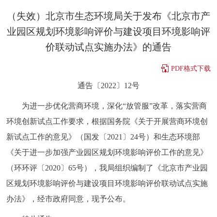
决策公开
专题公开
（失效）北京市生态环境局关于发布《北京市产
业园区规划环境影响评价与建设项目环境影响评
政务服务
价联动试点实施办法》的通告
个人服务
法人服务
部门服务
PDF格式下载
通告〔2022〕12号
便民服务
利企服务
投资项目
为进一步优化营商环境，深化“放管服”改革，落实营商
中介服务
阳光政务
环境创新试点工作要求，根据国务院《关于开展营商环境创
新试点工作的意见》（国发〔2021〕24号）和生态环境部
政民互动
《关于进一步加强产业园区规划环境影响评价工作的意见》
（环环评〔2020〕65号），我局组织编制了《北京市产业园
12345网上接诉即办
我要咨询
我要建议
区规划环境影响评价与建设项目环境影响评价联动试点实施
参与调查
在线访谈
图说互动
办法》，经市政府同意，现予公布。