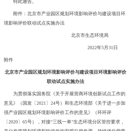
特此通告。
走进北京
附件：北京市产业园区规划环境影响评价与建设项目环
北京概况
十六区概览
人文北京
境影响评价联动试点实施办法
北京市生态环境局
绿色北京
图说北京
视频北京
2022年5月31日
多语种
附件
ENGLISH
한국어
日本語
北京市产业园区规划环境影响评价与建设项目环境影响评价
联动试点实施办法
DEUTSCH
FRANÇAIS
РУССКИЙ ЯЗЫК
为贯彻落实国务院《关于开展营商环境创新试点工作的
ESPAÑOL
العربية
PORTUGUÊS
意见》（国发〔2021〕24号）和生态环境部《关于进一步加
强产业园区规划环境影响评价工作的意见》（环环评
ITALIANO
〔2020〕65号），对接“三线一单”生态环境分区管控要求，