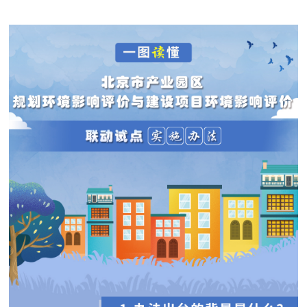
决策公开
专题公开
政务服务
个人服务
法人服务
部门服务
便民服务
利企服务
投资项目
中介服务
阳光政务
政民互动
12345网上接诉即办
我要咨询
我要建议
参与调查
在线访谈
图说互动