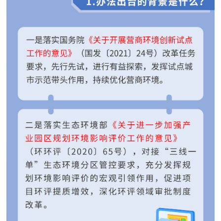
走进北京
北京概况
十六区概览
人文北京
绿色北京
图说北京
视频北京
多语种
ENGLISH
한국어
日本語
DEUTSCH
FRANÇAIS
РУССКИЙ ЯЗЫК
ESPAÑOL
العربية
PORTUGUÊS
ITALIANO