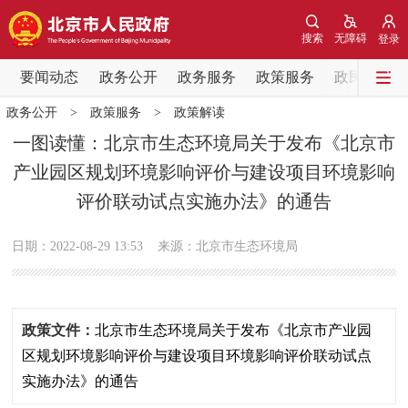
网站地图
搜索
无障碍
登录
要闻动态
要闻动态
政务公开
政务服务
政策服务
政民互动
政务公开
>
政策服务
>
政策解读
党中央精神
国务院信息
中央部委动态
一图读懂：北京市生态环境局关于发布《北京市
产业园区规划环境影响评价与建设项目环境影响
北京要闻
会议信息
部门动态
评价联动试点实施办法》的通告
各区热点
日期：2022-08-29 13:53
来源：北京市生态环境局
政务公开
市领导
机构职能
政策服务
政策文件：
北京市生态环境局关于发布《北京市产业园
区规划环境影响评价与建设项目环境影响评价联动试点
政策兑现
政策解读
回应关切
实施办法》的通告