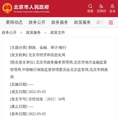
网站地图
搜索
无障碍
登录
要闻动态
要闻动态
政务公开
政务服务
政策服务
政民互动
政务公开
>
政策服务
>
政策文件
党中央精神
国务院信息
中央部委动态
[主题分类]
财政、金融、审计/银行
北京要闻
会议信息
部门动态
[发文机构]
北京市经济和信息化局
[联合发文单位]
北京市政务服务管理局;北京市地方金融监督
各区热点
管理局;中国银行保险监督管理委员会北京监管局;北京市财政
局
政务公开
[实施日期]
----
[成文日期]
2022-05-05
市领导
机构职能
政策服务
[发文字号]
京经信发
〔2022〕
34号
[废止日期]
----
政策兑现
政策解读
回应关切
[发布日期]
2022-05-05