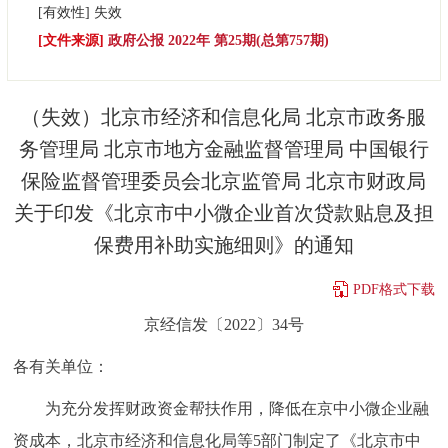
[有效性]
失效
决策公开
专题公开
[文件来源]
政府公报 2022年 第25期(总第757期)
政务服务
（失效）北京市经济和信息化局 北京市政务服
个人服务
法人服务
部门服务
务管理局 北京市地方金融监督管理局 中国银行
保险监督管理委员会北京监管局 北京市财政局
便民服务
利企服务
投资项目
关于印发《北京市中小微企业首次贷款贴息及担
保费用补助实施细则》的通知
中介服务
阳光政务
PDF格式下载
政民互动
京经信发〔2022〕34号
12345网上接诉即办
我要咨询
我要建议
各有关单位：
参与调查
在线访谈
图说互动
为充分发挥财政资金帮扶作用，降低在京中小微企业融
资成本，北京市经济和信息化局等5部门制定了《北京市中