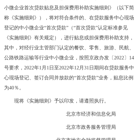
走进北京
小微企业首次贷款贴息及担保费用补助实施细则》（以下简
称《实施细则》），将对符合条件的、在贷款服务中心现场
北京概况
十六区概览
人文北京
登记的中小微企业“首次贷款”（“首次贷款”认定标准参见
《实施细则》有关规定），进行贴息或担保费用补助支持，
绿色北京
图说北京
视频北京
其中，对经行业主管部门认定的餐饮、零售、旅游、民航、
多语种
公路铁路运输等行业中小微企业，按照京政办发〔2022〕14
号要求，2022年1月1日至2022年12月31日期间在贷款服务中
ENGLISH
한국어
日本語
心现场登记、签订合同并放款的“首次贷款”业务，贴息比例
为40％。
DEUTSCH
FRANÇAIS
РУССКИЙ ЯЗЫК
现将《实施细则》予以印发，请遵照执行。
ESPAÑOL
العربية
PORTUGUÊS
北京市经济和信息化局
ITALIANO
北京市政务服务管理局