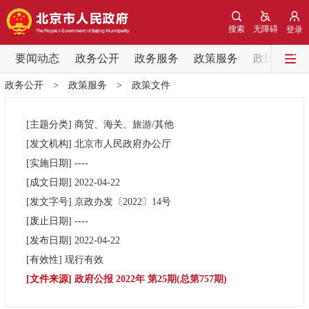
网站地图
搜索
无障碍
登录
要闻动态
要闻动态
政务公开
政务服务
政策服务
政民互动
政务公开
>
政策服务
>
政策文件
党中央精神
国务院信息
中央部委动态
[主题分类]
商贸、海关、旅游/其他
北京要闻
会议信息
部门动态
[发文机构]
北京市人民政府办公厅
[实施日期]
----
各区热点
[成文日期]
2022-04-22
[发文字号]
京政办发
〔2022〕
14号
政务公开
[废止日期]
----
[发布日期]
2022-04-22
市领导
机构职能
政策服务
[有效性]
现行有效
[文件来源]
政府公报 2022年 第25期(总第757期)
政策兑现
政策解读
回应关切