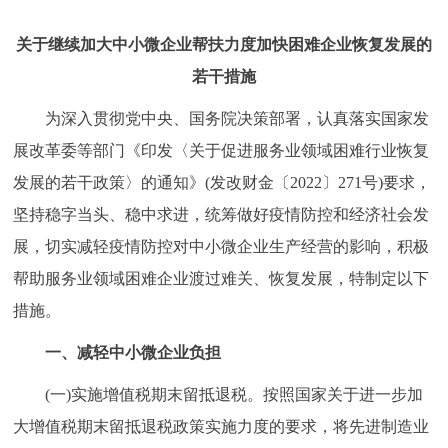
走进北京
关于继续加大中小微企业帮扶力度加快困难企业恢复发展的
北京概况
十六区概览
人文北京
若干措施
为深入贯彻党中央、国务院决策部署，认真落实国家发
绿色北京
图说北京
视频北京
展改革委等部门《印发〈关于促进服务业领域困难行业恢复
多语种
发展的若干政策〉的通知》(发改财金〔2022〕271号)要求，
坚持稳字当头、稳中求进，统筹做好疫情防控和经济社会发
ENGLISH
한국어
日本語
展，切实减轻疫情防控对中小微企业生产经营的影响，积极
帮助服务业领域困难企业渡过难关、恢复发展，特制定以下
DEUTSCH
FRANÇAIS
РУССКИЙ ЯЗЫК
措施。
ESPAÑOL
العربية
PORTUGUÊS
一、减轻中小微企业负担
(一)实施增值税期末留抵退税。按照国家关于进一步加
ITALIANO
大增值税期末留抵退税政策实施力度的要求，将先进制造业