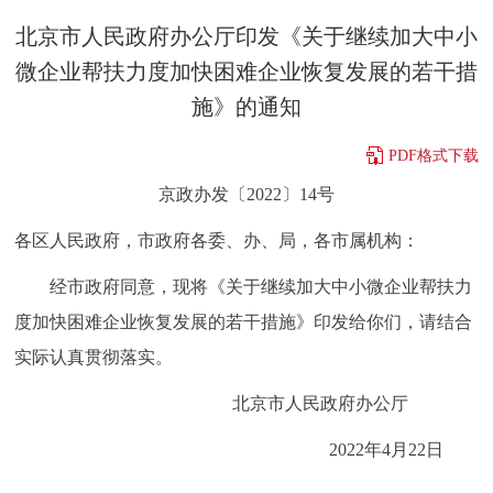
决策公开
专题公开
北京市人民政府办公厅印发《关于继续加大中小
微企业帮扶力度加快困难企业恢复发展的若干措
政务服务
施》的通知
个人服务
法人服务
部门服务
PDF格式下载
京政办发〔2022〕14号
便民服务
利企服务
投资项目
各区人民政府，市政府各委、办、局，各市属机构：
中介服务
阳光政务
经市政府同意，现将《关于继续加大中小微企业帮扶力
度加快困难企业恢复发展的若干措施》印发给你们，请结合
政民互动
实际认真贯彻落实。
12345网上接诉即办
我要咨询
我要建议
北京市人民政府办公厅
参与调查
在线访谈
图说互动
2022年4月22日