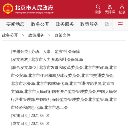
网站地图
搜索
无障碍
登录
要闻动态
要闻动态
政务公开
政务服务
政策服务
政民互动
政务公开
>
政策服务
>
政策文件
党中央精神
国务院信息
中央部委动态
[主题分类]
劳动、人事、监察/社会保障
北京要闻
会议信息
部门动态
[发文机构]
北京市人力资源和社会保障局
[联合发文单位]
北京市发展和改革委员会;北京市财政局;北京
各区热点
市公安局;北京市住房和城乡建设委员会;北京市交通委员会;
北京市水务局;北京市园林绿化局;北京市通信管理局;北京市
政务公开
文物局;北京市人民政府国有资产监督管理委员会;中国人民银
行营业管理部;中国银行保险监督管理委员会北京监管局;北京
市领导
机构职能
政策服务
市经济和信息化局;北京市总工会
[实施日期]
2021-06-01
政策兑现
政策解读
回应关切
[成文日期]
2021-06-01