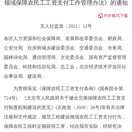
领域保障农民工工资支付工作管理办法》的通知
走进北京
PDF格式下载
北京概况
十六区概览
人文北京
京人社监发〔2021〕12号
绿色北京
图说北京
视频北京
各区人力资源和社会保障局、发展和改革委员会、财政局、
公安分局、住房和城乡建设委员会、交通委员会、水务局、
多语种
园林绿化局、通信管理局、文化委员会、国有资产监督管理
ENGLISH
한국어
日本語
委员会、科技和信息化局、总工会，北京经济技术开发区社
会事业局、建设局：
DEUTSCH
FRANÇAIS
РУССКИЙ ЯЗЫК
为贯彻落实《保障农民工工资支付条例》(国务院令第
724号)、《北京市人民政府关于健全完善保障农民工工资支
ESPAÑOL
العربية
PORTUGUÊS
付制度机制建设的意见》(京政发〔2020〕26号)等有关法律
法规和文件规定，规范工程建设领域农民工工资支付行为，
ITALIANO
保障农民工按时足额获得工资，结合我市实际，经研究决