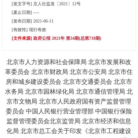
[发文字号]
京人社监发
〔2021〕
12号
决策公开
专题公开
[废止日期]
----
[发布日期]
2021-06-11
政务服务
[有效性]
现行有效
[文件来源]
政府公报 2021年 第34期(总第718期)
个人服务
法人服务
部门服务
便民服务
利企服务
投资项目
北京市人力资源和社会保障局 北京市发展和改
革委员会 北京市财政局 北京市公安局 北京市住
中介服务
阳光政务
房和城乡建设委员会 北京市交通委员会 北京市
水务局 北京市园林绿化局 北京市通信管理局 北
政民互动
京市文物局 北京市人民政府国有资产监督管理
12345网上接诉即办
我要咨询
我要建议
委员会 中国人民银行营业管理部 中国银行保险
监督管理委员会北京监管局 北京市经济和信息
参与调查
在线访谈
图说互动
化局 北京市总工会关于印发《北京市工程建设