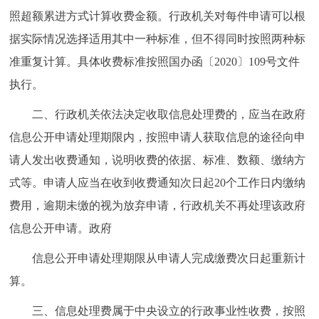
走进北京
照超额累进方式计算收费金额。行政机关对每件申请可以根
据实际情况选择适用其中一种标准，但不得同时按照两种标
北京概况
十六区概览
人文北京
准重复计算。具体收费标准按照国办函〔2020〕109号文件
执行。
绿色北京
图说北京
视频北京
二、行政机关依法决定收取信息处理费的，应当在政府
多语种
信息公开申请处理期限内，按照申请人获取信息的途径向申
ENGLISH
한국어
日本語
请人发出收费通知，说明收费的依据、标准、数额、缴纳方
式等。申请人应当在收到收费通知次日起20个工作日内缴纳
DEUTSCH
FRANÇAIS
РУССКИЙ ЯЗЫК
费用，逾期未缴的视为放弃申请，行政机关不再处理该政府
信息公开申请。政府
ESPAÑOL
العربية
PORTUGUÊS
信息公开申请处理期限从申请人完成缴费次日起重新计
算。
ITALIANO
三、信息处理费属于中央设立的行政事业性收费，按照