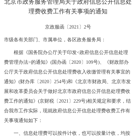
北京市政务服务管理局关于政府信息公开信息处
决策公开
专题公开
理费收费工作有关事项的通知
政务服务
京政服函〔2021〕2号
个人服务
法人服务
部门服务
市级各有关部门、市属单位，各区政务服务局：
根据《国务院办公厅关于印发<政府信息公开信息处理
便民服务
利企服务
投资项目
费管理办法>的通知》(国办函〔2020〕109号)、《财政部办
公厅关于政府信息公开信息处理费收入收缴管理有关事宜的
中介服务
阳光政务
通知》(财办库〔2020〕254号)和《北京市财政局、北京市发
政民互动
展和改革委员会关于做好北京市政府信息公开信息处理费收
费工作的通知》(京财税〔2021〕229号)相关规定和要求，结
12345网上接诉即办
我要咨询
我要建议
合我市工作实际，现就政府信息公开信息处理费收费工作有
关事项通知如下：
参与调查
在线访谈
图说互动
一、信息处理费可以按件计收，也可以按量计收，均按