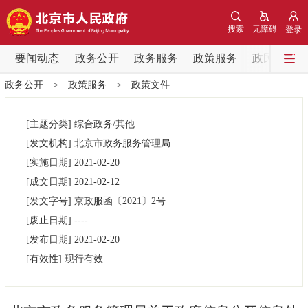
网站地图
搜索
无障碍
登录
要闻动态
要闻动态
政务公开
政务服务
政策服务
政民互动
政务公开
>
政策服务
>
政策文件
党中央精神
国务院信息
中央部委动态
[主题分类]
综合政务/其他
北京要闻
会议信息
部门动态
[发文机构]
北京市政务服务管理局
[实施日期]
2021-02-20
各区热点
[成文日期]
2021-02-12
[发文字号]
京政服函
〔2021〕
2号
政务公开
[废止日期]
----
[发布日期]
2021-02-20
市领导
机构职能
政策服务
[有效性]
现行有效
政策兑现
政策解读
回应关切