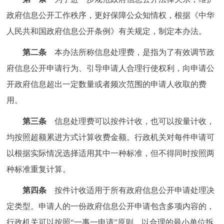
走进北京
政府信息公开工作秩序，更好保障公众知情权，根据《中华
北京概况
十六区概览
人文北京
人民共和国政府信息公开条例》有关规定，制定本办法。
第二条
本办法所称信息处理费，是指为了有效调节政
绿色北京
图说北京
视频北京
府信息公开申请行为、引导申请人合理行使权利，向申请公
开政府信息超出一定数量或者频次范围的申请人收取的费
多语种
用。
ENGLISH
한국어
日本語
第三条
信息处理费可以按件计收，也可以按量计收，
均按照超额累进方式计算收费金额。行政机关对每件申请可
DEUTSCH
FRANÇAIS
РУССКИЙ ЯЗЫК
以根据实际情况选择适用其中一种标准，但不得同时按照两
种标准重复计算。
ESPAÑOL
العربية
PORTUGUÊS
第四条
按件计收适用于所有政府信息公开申请处理决
ITALIANO
定类型。申请人的一份政府信息公开申请包含多项内容的，
行政机关可以按照“一事一申请”原则，以合理的最小单位拆