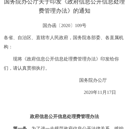
国务院办公厅关于印发《政府信息公开信息处理
决策公开
专题公开
费管理办法》的通知
政务服务
国办函〔2020〕109号
个人服务
法人服务
部门服务
各省、自治区、直辖市人民政府，国务院各部委、各直属机
构：
便民服务
利企服务
投资项目
现将《政府信息公开信息处理费管理办法》印发给你
们，请认真贯彻执行。
中介服务
阳光政务
国务院办公厅
政民互动
2020年11月17日
12345网上接诉即办
我要咨询
我要建议
政府信息公开信息处理费管理办法
参与调查
在线访谈
图说互动
第一条
为了进一步规范政府信息公开法律关系，维护