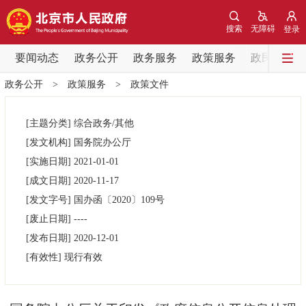
网站地图
搜索
无障碍
登录
要闻动态
要闻动态
政务公开
政务服务
政策服务
政民互动
政务公开
>
政策服务
>
政策文件
党中央精神
国务院信息
中央部委动态
[主题分类]
综合政务/其他
北京要闻
会议信息
部门动态
[发文机构]
国务院办公厅
[实施日期]
2021-01-01
各区热点
[成文日期]
2020-11-17
[发文字号]
国办函
〔2020〕
109号
政务公开
[废止日期]
----
[发布日期]
2020-12-01
市领导
机构职能
政策服务
[有效性]
现行有效
政策兑现
政策解读
回应关切