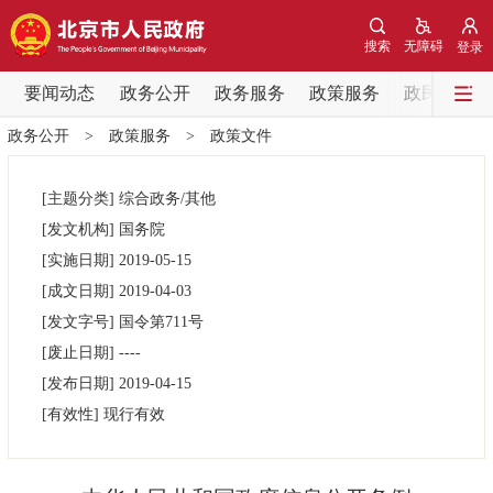
网站地图
搜索
无障碍
登录
要闻动态
要闻动态
政务公开
政务服务
政策服务
政民互动
政务公开
>
政策服务
>
政策文件
党中央精神
国务院信息
中央部委动态
[主题分类]
综合政务/其他
北京要闻
会议信息
部门动态
[发文机构]
国务院
[实施日期]
2019-05-15
各区热点
[成文日期]
2019-04-03
[发文字号]
国令第
711号
政务公开
[废止日期]
----
[发布日期]
2019-04-15
市领导
机构职能
政策服务
[有效性]
现行有效
政策兑现
政策解读
回应关切