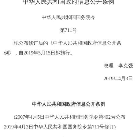
中华人民共和国政府信息公开条例
决策公开
专题公开
中华人民共和国国务院令
政务服务
第711号
个人服务
法人服务
部门服务
现公布修订后的《中华人民共和国政府信息公开条
例》，自2019年5月15日起施行。
便民服务
利企服务
投资项目
总理 李克强
中介服务
阳光政务
2019年4月3日
政民互动
中华人民共和国政府信息公开条例
12345网上接诉即办
我要咨询
我要建议
(2007年4月5日中华人民共和国国务院令第492号公布
参与调查
在线访谈
图说互动
2019年4月3日中华人民共和国国务院令第711号修订)