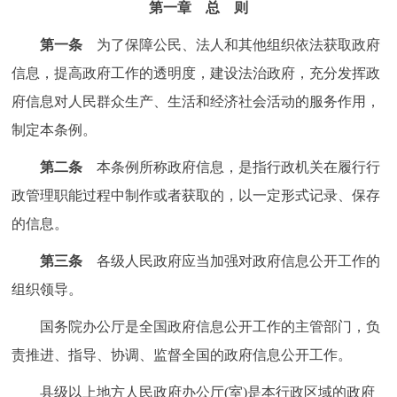
第一章 总 则
走进北京
第一条
为了保障公民、法人和其他组织依法获取政府
北京概况
十六区概览
人文北京
信息，提高政府工作的透明度，建设法治政府，充分发挥政
府信息对人民群众生产、生活和经济社会活动的服务作用，
绿色北京
图说北京
视频北京
制定本条例。
多语种
第二条
本条例所称政府信息，是指行政机关在履行行
政管理职能过程中制作或者获取的，以一定形式记录、保存
ENGLISH
한국어
日本語
的信息。
DEUTSCH
FRANÇAIS
РУССКИЙ ЯЗЫК
第三条
各级人民政府应当加强对政府信息公开工作的
组织领导。
ESPAÑOL
العربية
PORTUGUÊS
国务院办公厅是全国政府信息公开工作的主管部门，负
ITALIANO
责推进、指导、协调、监督全国的政府信息公开工作。
县级以上地方人民政府办公厅(室)是本行政区域的政府