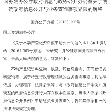
国务院办公厅政府信息与政务公开办公室关于明
决策公开
专题公开
确政府信息公开与业务查询事项界限的解释
政务服务
国办公开办函〔2016〕206号
个人服务
法人服务
部门服务
国土资源部办公厅：
《关于不动产登记资料依申请公开问题的函》(国土资厅
便民服务
利企服务
投资项目
函〔2016〕363号)收悉。经研究，并经征求国务院法制办公
室、最高人民法院的意见，答复如下：
中介服务
阳光政务
不动产登记资料查询，以及户籍信息查询、工商登记资
政民互动
料查询等，属于特定行政管理领域的业务查询事项，其法律
依据、办理程序、法律后果等，与《政府信息公开条例》所
12345网上接诉即办
我要咨询
我要建议
调整的政府信息公开行为存在根本性差别。当事人依据《政
府信息公开条例》申请这类业务查询的，告知其依据相应的
参与调查
在线访谈
图说互动
法律法规规定办理。