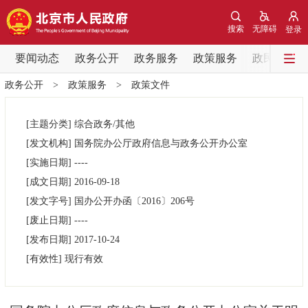
网站地图
搜索
无障碍
登录
要闻动态
要闻动态
政务公开
政务服务
政策服务
政民互动
政务公开
>
政策服务
>
政策文件
党中央精神
国务院信息
中央部委动态
[主题分类]
综合政务/其他
北京要闻
会议信息
部门动态
[发文机构]
国务院办公厅政府信息与政务公开办公室
[实施日期]
----
各区热点
[成文日期]
2016-09-18
[发文字号]
国办公开办函
〔2016〕
206号
政务公开
[废止日期]
----
[发布日期]
2017-10-24
市领导
机构职能
政策服务
[有效性]
现行有效
政策兑现
政策解读
回应关切